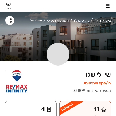
צ׳אט
שי-לי שלו
בית
נדל"ן
מתווכי נדל"ן
רי/מקס אינפיניטי
שי-לי שלו
רי/מקס אינפיניטי
מספר רישיון תיווך
‍
321879
התמחות
4
11