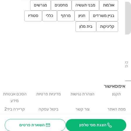
אולמות
מבני תעשיה
מחסנים
מגרשים
יד2 אתכם בכל מקום
בניין משרדים
חניון
מרתף
כללי
סטודיו
הורידו את האפליקציה וקבלו עדכונים בזמן אמת
קליניקות
בית מלון
כל הזכויות שמורות לחברת קורל תל מפעילת יד2 - מודעות: דרושים, דירות להשכרה, דירות
למכירה, בתים להשכרה, העברת בתים, הובלות, לימודים, קניות, בעלי מקצוע, אצבע, תיירות
ועוד. אין לעשות שימוש בכל התכנים המופיעים באתר יד2.
איפוס
אישור
תקנון
הצהרת נגישות
מדיניות פרטיות
הסכם אבטחת
מידע
מפת האתר
צור קשר
ביטול עסקה
קריירה ביד2
דירות חדשות
הצגת מס׳ טלפון
השארת פרטים