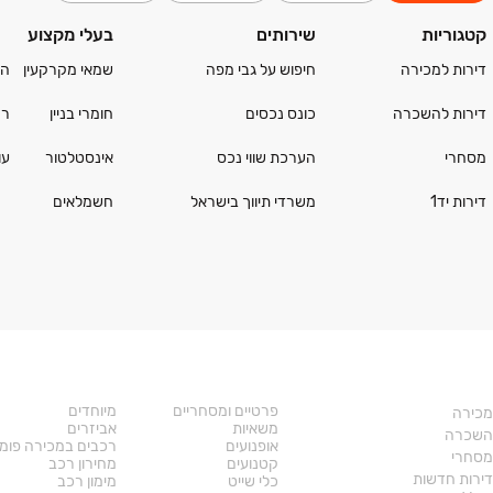
קטגוריות
שירותים
בעלי מקצוע
דירות למכירה
חיפוש על גבי מפה
שמאי מקרקעין
הו
דירות להשכרה
כונס נכסים
חומרי בניין
רה
מסחרי
הערכת שווי נכס
אינסטלטור
עו
דירות יד1
משרדי תיווך בישראל
חשמלאים
יד2 ביטוח דירה
שיפוצים
נדל"ן
רכב
פרטיים ומסחריים
מיוחדים
מכירה
משאיות
אביזרים
השכרה
אופנועים
רכבים במכירה פומ
מסחרי
קטנועים
מחירון רכב
דירות חדשות
כלי שייט
מימון רכב