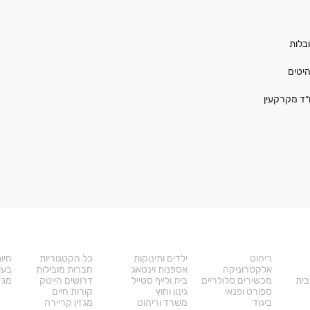
בלות
יטים
״ד מקרקעין
מוצרים
דרושים
עו
ריהוט
ילדים ותינוקות
כל הקטגוריות
חיו
אלקטרוניקה
אספנות וינטאג
חברות מובילות
בעל
בית
מכשירים סלולריים
בית ולייף סטייל
דרושים הייטק
מגזי
ספורט ופנאי
גינון וחוץ
קורות חיים
ביגוד
משרד וריהוט
מגזין קריירה