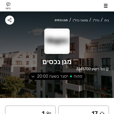
צ׳אט
מגן נכסים
בית
נדל"ן
מתווכי נדל"ן
מגן נכסים
מס' רישיון
3245700
פתוח
ייסגר בשעה
20:00
1
17