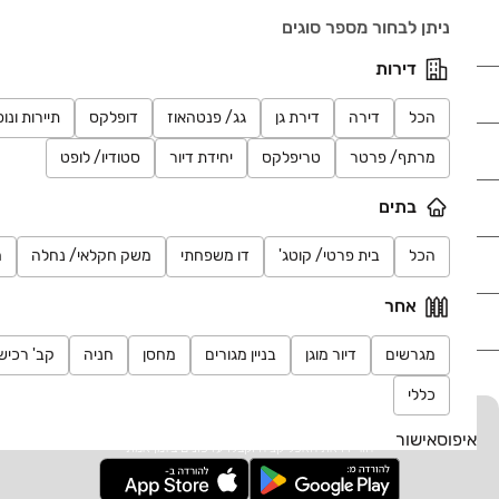
דירות למכירה בבאר שבע, דירות למכירה בראשון לציון.
ניתן לבחור מספר סוגים
דירות
נדל"ן
הכל
דירה
דירת גן
גג/ פנטהאוז
דופלקס
תיירות ונו
רכב
מרתף/ פרטר
טריפלקס
יחידת דיור
סטודיו/ לופט
מוצרים
בתים
הכל
בית פרטי/ קוטג'
דו משפחתי
משק חקלאי/ נחלה
מ
דרושים
אחר
עוד באתר
מגרשים
דיור מוגן
בניין מגורים
מחסן
חניה
קב' רכיש
כללי
יד2 אתכם בכל מקום
איפוס
אישור
הורידו את האפליקציה וקבלו עדכונים בזמן אמת