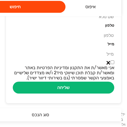
איפוס
חיפוש
שם מלא
טלפון
מייל
אני מאשר/ת את התקנון ומדיניות הפרטיות באתר
ומאשר/ת קבלת תוכן שיווקי מיד2 ו/או מצדדים שלישיים
באמצעי הקשר שמסרתי (גם בשירותי דיוור ישיר).
שליחה
יד2 - דירות למכירה מציע לכם מגוון הזדמנויות לרכישת דירות המוצעות למכירה
סוג הנכס
ברחבי הארץ. בלוח תמצאו דירות, דירות גן, דירות יוקרה ונכסים נוספים: בתים,
וילות, פנטהאוזים, קוטג׳ים, ועוד. דירות למכירה בתל אביב, דירות למכירה בחיפה,