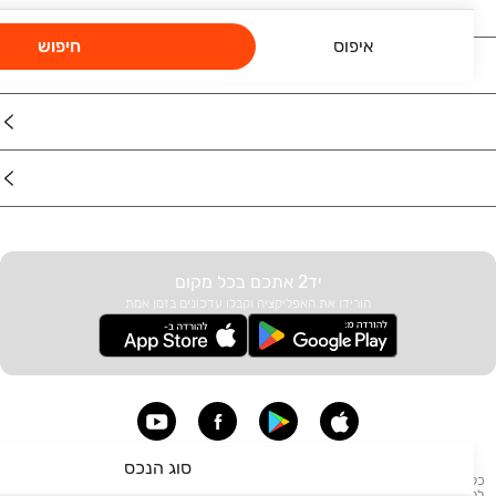
רכב
איפוס
חיפוש
מוצרים
דרושים
עוד באתר
יד2 אתכם בכל מקום
הורידו את האפליקציה וקבלו עדכונים בזמן אמת
סוג הנכס
כל הזכויות שמורות לחברת קורל תל מפעילת יד2 - מודעות: דרושים, דירות להשכרה, דירות
למכירה, בתים להשכרה, העברת בתים, הובלות, לימודים, קניות, בעלי מקצוע, אצבע, תיירות