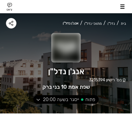
צ׳אט
אנג'ן נדל"ן
בית
נדל"ן
מתווכי נדל"ן
אנג'ן נדל"ן
מס' רישיון
3215394
שפת אמת 10 בני ברק
פתוח
ייסגר בשעה
20:00