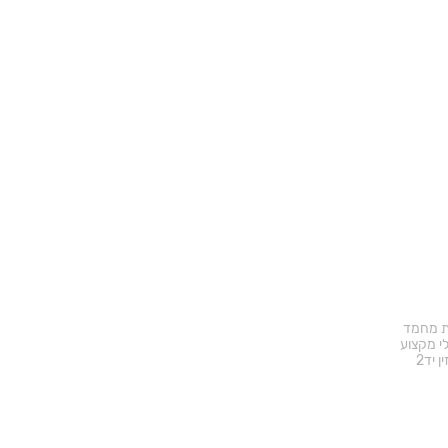
ד באתר
ת מחמד
י מקצוע
ן יד2