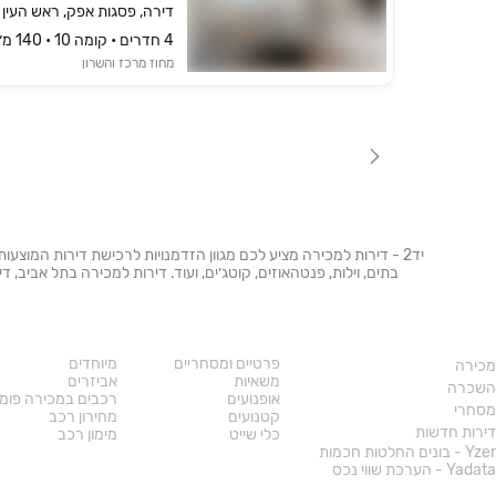
דירה, פסגות אפק, ראש העין
4 חדרים • קומה ‎10‏ • 140 מ״ר
מחוז מרכז והשרון
יד2 - דירות למכירה מציע לכם מגוון הזדמנויות לרכישת דירות המוצעו
בתים, וילות, פנטהאוזים, קוטג׳ים, ועוד. דירות למכירה בתל אביב,
נדל"ן
רכב
פרטיים ומסחריים
מיוחדים
מכירה
משאיות
אביזרים
השכרה
אופנועים
רכבים במכירה פומ
מסחרי
קטנועים
מחירון רכב
דירות חדשות
כלי שייט
מימון רכב
Yzer - בונים החלטות חכמות
Yadata - הערכת שווי נכס