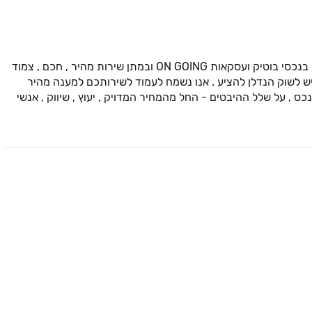
SMART DEAL - הינו משרד תיווך ושיווק נדלן שמתמחה בנכסי בוטיק ועסקאות ON GOING ובמתן שירות מהיר , חכם , צמוד
שיש לשוק הנדלן להציע . אנו נשמח לעמוד לשירותכם למענה מהיר
נכס , על שלל ההיבטים - החל מהמחיר המדויק , יעוץ , שיווק , אנשי