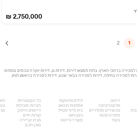
₪ 2,750,000
2
1
ת למכירה ברחבי הארץ. בלוח תמצאו דירות, דירות גן, דירות יוקרה ונכסים נוספים:
 דירות למכירה בחיפה, דירות למכירה בבאר שבע, דירות למכירה בראשון לציון.
מוצרים
דרושים
עו
ריהוט
ילדים ותינוקות
כל הקטגוריות
חיו
אלקטרוניקה
אספנות וינטאג
חברות מובילות
בעל
בית
מכשירים סלולריים
בית ולייף סטייל
דרושים הייטק
מגזי
ספורט ופנאי
גינון וחוץ
קורות חיים
ביגוד
משרד וריהוט
מגזין קריירה
סוכן חכם