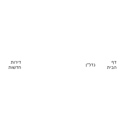
דף
דירות
נדל״ן
הבית
חדשות