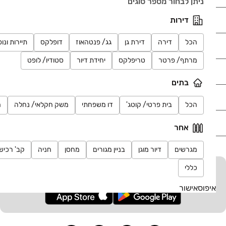
ניתן לבחור מספר סוגים
נדל"ן
דירות
הכל
דירה
דירת גן
גג/ פנטהאוז
דופלקס
תיירות ונו
רכב
מרתף/ פרטר
טריפלקס
יחידת דיור
סטודיו/ לופט
מוצרים
בתים
דרושים
הכל
בית פרטי/ קוטג'
דו משפחתי
משק חקלאי/ נחלה
מ
עוד באתר
אחר
מגרשים
דיור מוגן
בניין מגורים
מחסן
חניה
קב' רכיש
כללי
יד2 אתכם בכל מקום
הורידו את האפליקציה וקבלו עדכונים בזמן אמת
איפוס
אישור