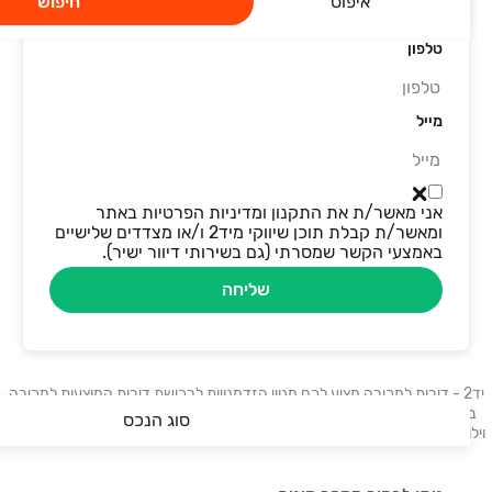
איפוס
חיפוש
טלפון
מייל
אני מאשר/ת את התקנון ומדיניות הפרטיות באתר
ומאשר/ת קבלת תוכן שיווקי מיד2 ו/או מצדדים שלישיים
באמצעי הקשר שמסרתי (גם בשירותי דיוור ישיר).
שליחה
יד2 - דירות למכירה מציע לכם מגוון הזדמנויות לרכישת דירות המוצעות למכירה
ברחבי הארץ. בלוח תמצאו דירות, דירות גן, דירות יוקרה ונכסים נוספים: בתים,
סוג הנכס
וילות, פנטהאוזים, קוטג׳ים, ועוד. דירות למכירה בתל אביב, דירות למכירה בחיפה,
דירות למכירה בבאר שבע, דירות למכירה בראשון לציון.