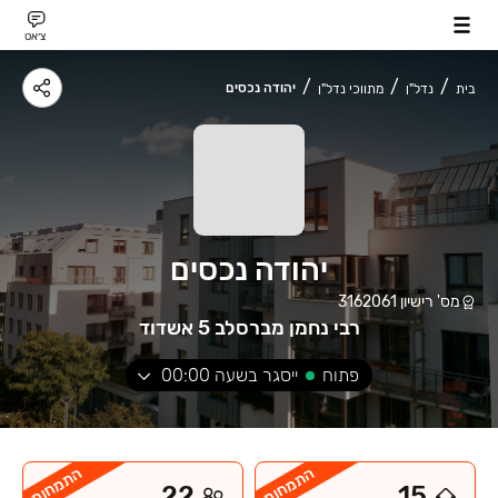
צ׳אט
יהודה נכסים
בית
נדל"ן
מתווכי נדל"ן
יהודה נכסים
מס' רישיון
3162061
רבי נחמן מברסלב 5 אשדוד
פתוח
ייסגר בשעה
00:00
התמחות
התמחות
22
15