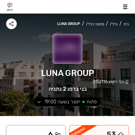
צ׳אט
LUNA GROUP
בית
נדל"ן
מתווכי נדל"ן
LUNA GROUP
מס' רישיון
3152116
בני ברמן 2 נתניה
פתוח
ייסגר בשעה
19:00
התמחות
6
53