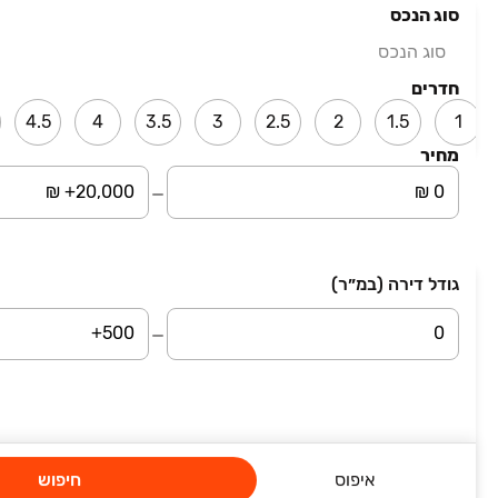
סוג הנכס
₪ 15,000
סוג הנכס
עירית
בית פרטי/ קוטג', רמת פולג, נתניה
חדרים
5 חדרים • קומה ‎קרקע‏ • 440 מ״ר
4.5
4
3.5
3
2.5
2
1.5
1
מחוז מרכז והשרון
מחיר
עמוד 1 מתוך 2
גודל דירה (במ״ר)
השארת פרטים
סיבת פנייה
שם מלא
איפוס
חיפוש