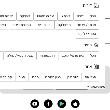
דירות
רכב
הכל
דירה
דירת גן
גג/ פנטהאוז
דופלקס
תיירות ונו
מוצרים
מרתף/ פרטר
טריפלקס
יחידת דיור
החלפת דירות
סאב
סטודיו/ לופט
דרושים
בתים
עוד באתר
הכל
בית פרטי/ קוטג'
דו משפחתי
משק חקלאי/ נחלה
מ
אחר
יד2 אתכם בכל מקום
מגרשים
דיור מוגן
בניין מגורים
מחסן
חניה
קב' רכיש
הורידו את האפליקציה וקבלו עדכונים בזמן אמת
כללי
איפוס
אישור