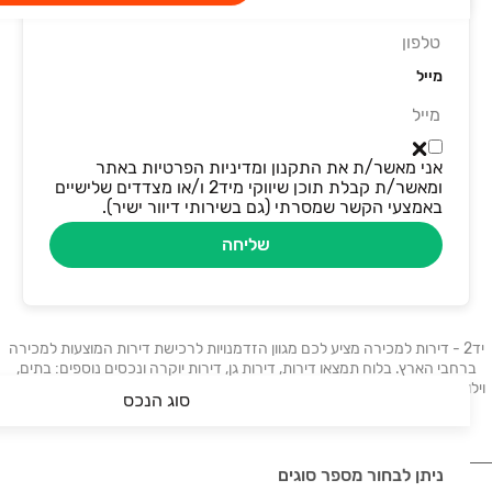
טלפון
מייל
אני מאשר/ת את התקנון ומדיניות הפרטיות באתר
ומאשר/ת קבלת תוכן שיווקי מיד2 ו/או מצדדים שלישיים
באמצעי הקשר שמסרתי (גם בשירותי דיוור ישיר).
שליחה
יד2 - דירות למכירה מציע לכם מגוון הזדמנויות לרכישת דירות המוצעות למכירה
ברחבי הארץ. בלוח תמצאו דירות, דירות גן, דירות יוקרה ונכסים נוספים: בתים,
וילות, פנטהאוזים, קוטג׳ים, ועוד. דירות למכירה בתל אביב, דירות למכירה בחיפה,
סוג הנכס
דירות למכירה בבאר שבע, דירות למכירה בראשון לציון.
ניתן לבחור מספר סוגים
נדל"ן