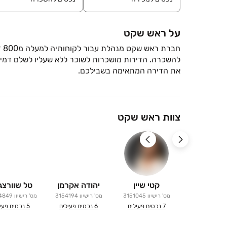
על ראש שקט
חב
להשכרה. הדירות מושכרות לשוכר ללא שעליו לשלם דמי ת
את הדירה המתאימה בשבילכם.
צוות ראש שקט
קטי שיין
יהודה אקרמן
טל שוורצג
מס' רישיון
3151045
מס' רישיון
3154194
מס' רישיון
4849
7
נכסים פעילים
6
נכסים פעילים
5
נכסים פעי