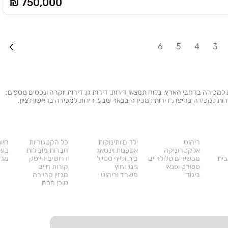
₪ 750,000
6
5
4
3
ת למכירה ברחבי הארץ. בלוח תמצאו דירות, דירות גן, דירות יוקרה ונכסים נוספים:
 דירות למכירה בחיפה, דירות למכירה בבאר שבע, דירות למכירה בראשון לציון.
מוצרים
דרושים
עו
ריהוט
ילדים ותינוקות
כל הקטגוריות
חיו
אלקטרוניקה
אספנות וינטאג
חברות מובילות
בעל
בית
מכשירים סלולריים
בית ולייף סטייל
דרושים הייטק
מגזי
ספורט ופנאי
גינון וחוץ
קורות חיים
ביגוד
משרד וריהוט
מגזין קריירה
סוכן חכם