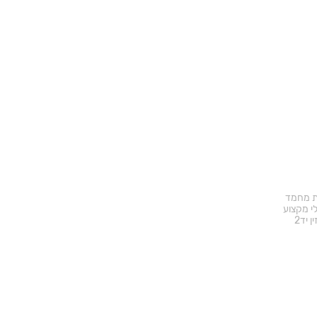
ד באתר
ת מחמד
י מקצוע
ן יד2