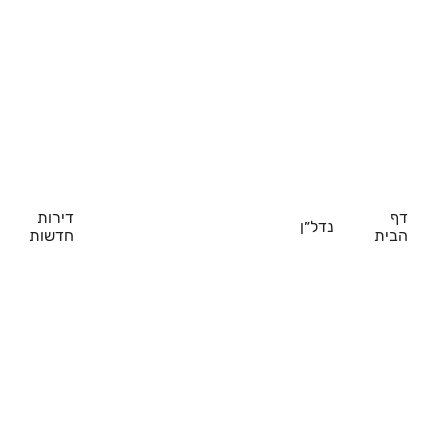
דף
דירות
נדל״ן
הבית
חדשות