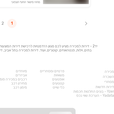
מחוז מישור החוף הצפוני
2
1
יד2 - דירות למכירה מציע לכם מגוון הזדמנויות לרכישת דירות המוצעו
בתים, וילות, פנטהאוזים, קוטג׳ים, ועוד. דירות למכירה בתל אביב,
נדל"ן
רכב
פרטיים ומסחריים
מיוחדים
מכירה
משאיות
אביזרים
השכרה
אופנועים
רכבים במכירה פומ
מסחרי
קטנועים
מחירון רכב
דירות חדשות
כלי שייט
מימון רכב
Yzer - בונים החלטות חכמות
Yadata - הערכת שווי נכס