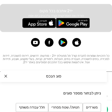
יד2 אתכם בכל מקום
הורידו את האפליקציה וקבלו עדכונים בזמן אמת
כל הזכויות שמורות לחברת קורל תל מפעילת יד2 - מודעות: דרושים, דירות להשכרה, דירות
למכירה, בתים להשכרה, העברת בתים, הובלות, לימודים, קניות, בעלי מקצוע, אצבע, תיירות
ועוד. אין לעשות שימוש בכל התכנים המופיעים באתר יד2.
סוג הנכס
תקנון
הצהרת נגישות
מדיניות פרטיות
הסכם אבטחת
מידע
ניתן לבחור מספר סוגים
מפת האתר
צור קשר
ביטול עסקה
קריירה ביד2
דירות חדשות
משרדים
חנויות/ שטח מסחרי
חלל עבודה משותף
הצגת מס׳ טלפון
השארת פרטים