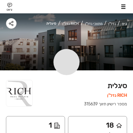
צ׳אט
סיגלית
בית
נדל"ן
מתווכי נדל"ן
RICH נדל"ן
סיגלית
RICH נדל"ן
מספר רישיון תיווך
‍
315639
1
18