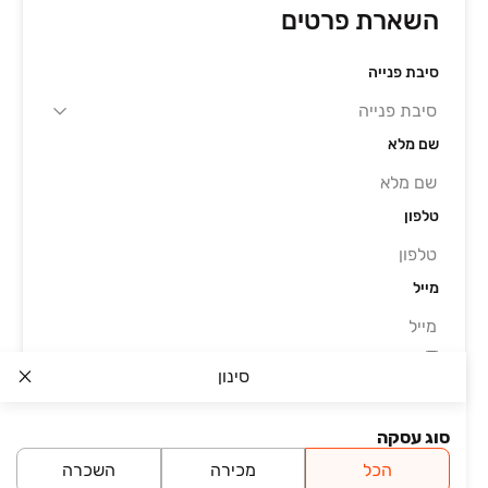
השארת פרטים
סיבת פנייה
שם מלא
טלפון
מייל
סינון
אני מאשר/ת את התקנון ומדיניות הפרטיות באתר
ומאשר/ת קבלת תוכן שיווקי מיד2 ו/או מצדדים שלישיים
באמצעי הקשר שמסרתי (גם בשירותי דיוור ישיר).
סוג עסקה
שליחה
הכל
מכירה
השכרה