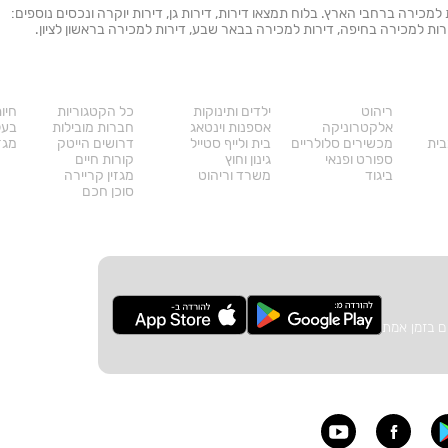
ת למכירה ברחבי הארץ. בלוח תמצאו דירות, דירות גן, דירות יוקרה ונכסים נוספים:
 דירות למכירה בחיפה, דירות למכירה בבאר שבע, דירות למכירה בראשון לציון.
מוצרים
דרושים
עו
ריהוט
ילדים ותינוקות
כל הקטגוריות
חיו
אלקטרוניקה
אספנות וינטאג
חברות מובילות
בעל
בית
מכשירים סלולריים
בית ולייף סטייל
דרושים הייטק
מגזי
ספורט ופנאי
גינון וחוץ
קורות חיים
ביגוד
משרד וריהוט
מגזין קריירה
סוכן חכם
ם בזמן אמת