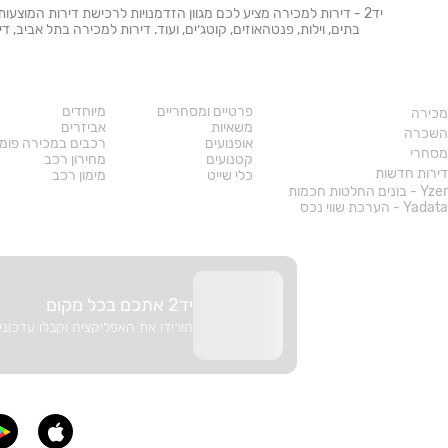
יד2 - דירות למכירה מציע לכם מגוון הזדמנויות לרכישת דירות המוצעו
בתים, וילות, פנטהאוזים, קוטג׳ים, ועוד. דירות למכירה בתל אביב,
נדל"ן
רכב
פרטיים ומסחריים
מיוחדים
מכירה
משאיות
אביזרים
השכרה
אופנועים
רכבים במכירה פומ
מסחרי
קטנועים
מחירון רכב
דירות חדשות
כלי שייט
מימון רכב
Yzer - בונים החלטות חכמות
Yadata - הערכת שווי נכס
יד2 אתכם בכל מקום
הורידו את האפליקציה וקבלו עדכוני