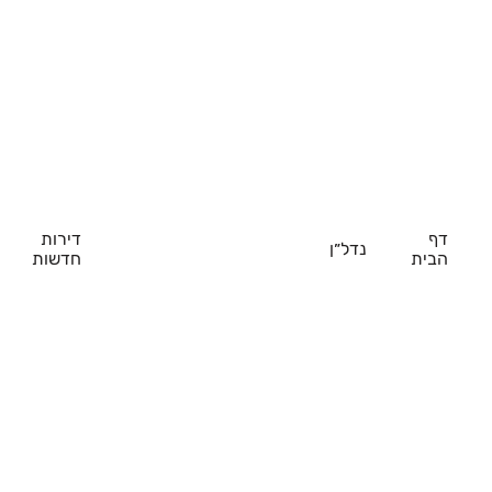
דף
דירות
נדל״ן
הבית
חדשות