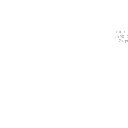
ד באתר
ת מחמד
י מקצוע
ן יד2