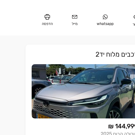
whatsapp
מייל
הדפסה
ר
כבים מלוח יד2
₪ 144,99
רולה קרוס
2025