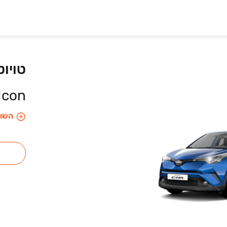
טויו
Icon היברידי אוט׳ 1.8 (98 כ״
השוו