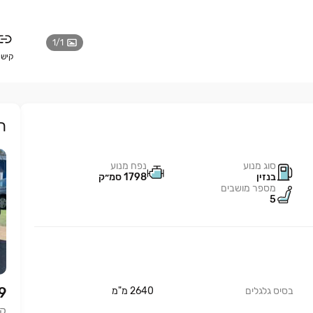
1
/
1
קישו
ר
סוג מנוע
נפח מנוע
בנזין
1798 סמ״ק
מספר מושבים
5
9
בסיס גלגלים
2640 מ"מ
קו