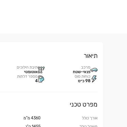
תיאור
מרכב
תיבת הילוכים
פנאי-שטח
אוטומטי
כוחות סוס
מספר דלתות
98 כ״ס
4
מפרט טכני
אורך כולל
4360 מ"מ
משקל כולל
1455 ק"ג