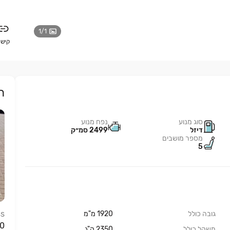
1
/
1
קישו
ר
סוג מנוע
נפח מנוע
דיזל
2499 סמ״ק
מספר מושבים
5
ss
גובה כולל
1920 מ"מ
S 320
משקל כולל
2350 ק"ג