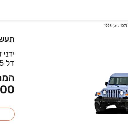
תעשי
דל 2.5 (107 כ״ס)
המחי
000