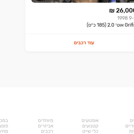
₪ 26,00
1998
9
 אוט׳ 2.0 (185 כ״ס)
עוד רכבים
ם
אופנועים
מיוחדים
במכי
יים
קטנועים
אביזרים
פומב
ות
כלי שייט
רכבים
מחיר