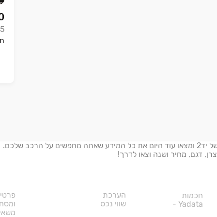
0
-5
Grifin
חושבים לקנות רכב חדש או יד שנייה? היכנסו למחירון הרכב של יד2 ומצאו עוד היום את כל המידע שאתה מחפשים על הרכב שלכם.
רן, דגם, מחיר ושנה וצאו לדרך!
רכב
הערכת
פרטיי
חכמות
שווי נכס
ומסחר
Yadata -
משאי