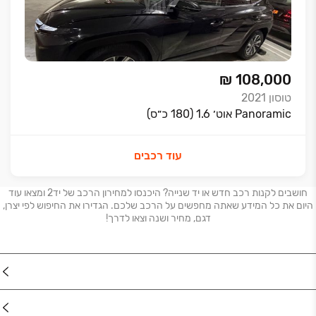
₪ 108,000
טוסון
2021
Panoramic אוט׳ 1.6 (180 כ״ס)
עוד רכבים
חושבים לקנות רכב חדש או יד שנייה? היכנסו למחירון הרכב של יד2 ומצאו עוד
היום את כל המידע שאתה מחפשים על הרכב שלכם. הגדירו את החיפוש לפי יצרן,
דגם, מחיר ושנה וצאו לדרך!
נדל"ן
רכב