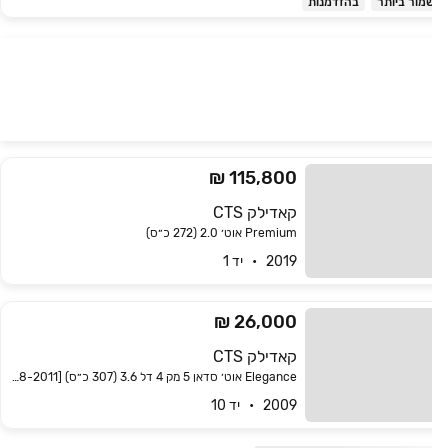
מור ביותר
בהזדמנות
115,800 ₪
קאדילק CTS
Premium אוט׳ 2.0 (272 כ״ס)
2019   •   יד 1
26,000 ₪
קאדילק CTS
Elegance אוט׳ סדאן 5 מק 4 דל 3.6 (307 כ״ס) [2008-2011]
2009   •   יד 10