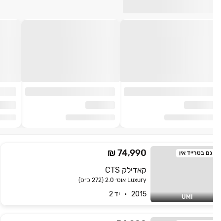
74,990 ₪
גם בטרייד אין
קאדילק CTS
Luxury אוט׳ 2.0 (272 כ״ס)
2015   •   יד 2
UMI