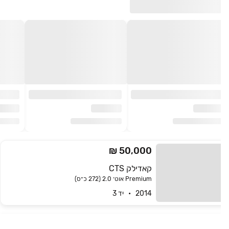
50,000 ₪
קאדילק CTS
Premium אוט׳ 2.0 (272 כ״ס)
2014   •   יד 3