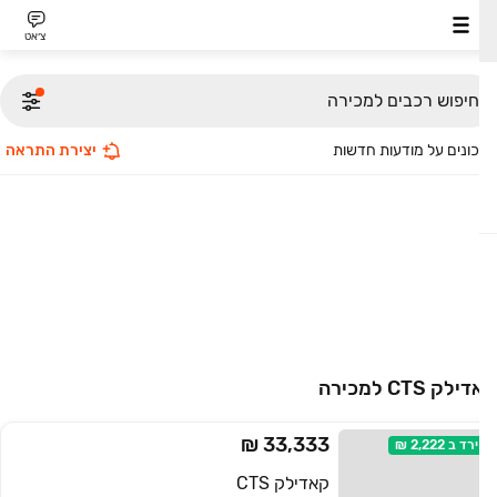
צ׳אט
חיפוש רכבים למכירה
ונים על מודעות חדשות
יצירת התראה
ק CTS למכירה
33,333 ₪
ירד ב
2,222 ₪
קאדילק CTS