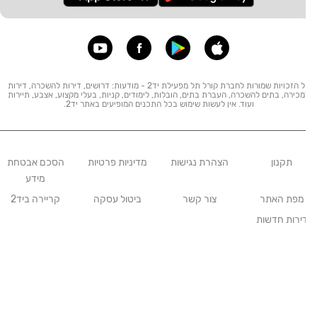
כל הזכויות שמורות לחברת קורל תל מפעילת יד2 - מודעות: דרושים, דירות להשכרה, דירות
מכירה, בתים להשכרה, העברת בתים, הובלות, לימודים, קניות, בעלי מקצוע, אצבע, תיירות
ועוד. אין לעשות שימוש בכל התכנים המופיעים באתר יד2.
תקנון
הצהרת נגישות
מדיניות פרטיות
הסכם אבטחת
מידע
מפת האתר
צור קשר
ביטול עסקה
קריירה ביד2
ירות חדשות
גרסה
:
prod