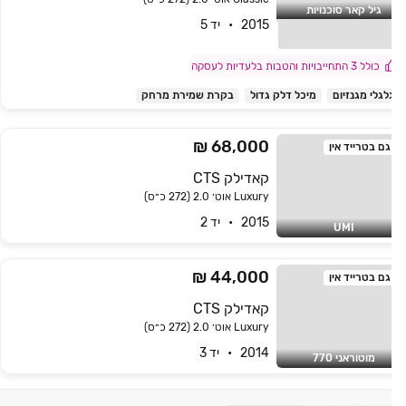
גיל קאר סוכנויות
2015   •   יד 5
כולל 3 התחייבויות והטבות בלעדיות לעסקה
לגלי מגנזיום
מיכל דלק גדול
בקרת שמירת מרחק
68,000 ₪
גם בטרייד אין
קאדילק CTS
Luxury אוט׳ 2.0 (272 כ״ס)
2015   •   יד 2
UMI
44,000 ₪
גם בטרייד אין
קאדילק CTS
Luxury אוט׳ 2.0 (272 כ״ס)
2014   •   יד 3
מוטוראני 770