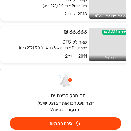
Premium אוט׳ 2.0 (272 כ״ס)
2018   •   יד 2
ל קאר-ניו קאר בע"מ
33,333 ₪
ירד ב
2,222 ₪
קאדילק CTS
Elegance אוט׳ סדאן 5 מק 4 דל 3.0 (272 כ״ס)
2011   •   יד 2
רכב דיל
זה הכל לבינתיים...
רוצה שנעדכן אותך ברגע שיעלו
מודעות נוספות?
יצירת התראה