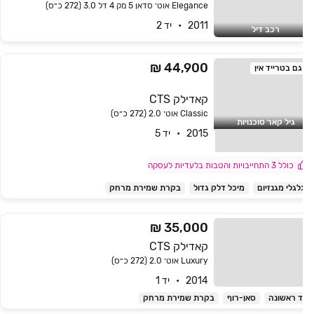
Elegance אוט׳ סדאן 5 מק 4 דל 3.0 (272 כ״ס)
2011   •   יד 2
רכב דיל
44,900 ₪
גם בטרייד אין
קאדילק CTS
Classic אוט׳ 2.0 (272 כ״ס)
גיל קאר סוכנויות
2015   •   יד 5
כולל 3 התחייבויות והטבות בלעדיות לעסקה
לגלי מגנזיום
מיכל דלק גדול
בקרת שמירת מרחק
35,000 ₪
קאדילק CTS
Luxury אוט׳ 2.0 (272 כ״ס)
2014   •   יד 1
ד ראשונה
סאן-רוף
בקרת שמירת מרחק