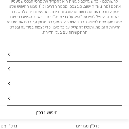
לרשותכם - כל שעליכם לעשות הוא להקליד את פרטי הנכס שמעניין
אתכם (מחוז, אזור, ישוב, סוג נכס, מספר חדרים וכו') ומנוע החיפוש שלנו
יסנן עבורכם את המודעות הרלוונטיות ביותר. מחפשים דירה להשכרה
באזור ספציפי? לחצו על "הצג על גבי מפה" ובחרו באזור הגיאוגרפי שבו
אתם מעוניינים למצוא דירה להשכרה. המערכת תסמן עבורכם את מיקומי
הדירות הזמינות, ותוכלו להקליק על כל סימון כדי לצפות במודעה ובפרטי
ההתקשרות עם בעלי הדירה.
נדל"ן
רכב
מוצרים
דרושים
עוד באתר
חיפוש נדל״ן
נדל״ן מגורים
נדל״ן מסח