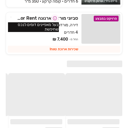
6 חדרים • קומה ‎קרקע‏ • 350 מ״ר
סיילס נדל"ן ושיווק פרויקטים
סביוני מורדות ארנונה for Rent ירושלים
פרויקט במבצע
בעל מאפיינים דומים לנכס
דירה, מורדות ארנונה, ירושלים
שחיפשת
4 חדרים
7,400 ₪
החל מ-
שכירות ארוכת טווח!