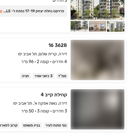
3 חדרים
פרויקט נחלת יצחק ‏17-19 נפתח ל- PRESALE
...
קר
3628 16
דירה, קרית שלום, תל אביב יפו
4 חדרים • קומה ‎2‏ • 96 מ״ר
ממ"ד
3 כיווני אוויר
חניה
קהילת קייב 4
דירה, נאות אפקה א', תל אביב יפו
3 חדרים • קומה ‎3‏ • 50 מ״ר
נוף פתוח לעיר
בניין משופץ
קרוב לפארק