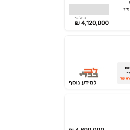
החל מ-
4,120,000 ₪
שהלב שלכם נמצא במקום הנכון... בואו
ב
 את
א עוד
למידע נוסף
טג'