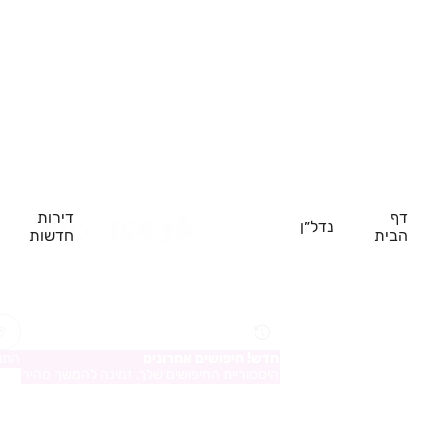
מצאו את 
דף
דירות
נדל״ן
הבית
חדשות
חדש! חיפושים אחרונים
התוצ
היסטוריית החיפושים שלך, זמינה להמשך מהיר