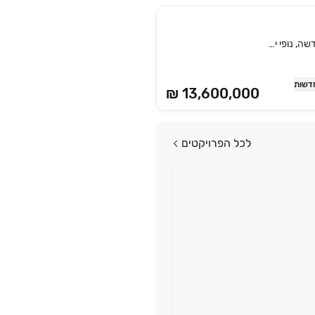
גג/ פנטהאוז, הגוש הגדול, רמת אביב החדשה, נופי ים, תל אביב יפו
דשות
₪ 13,600,000
לכל הפרויקטים
פרויקט חדש
החל מ-42,000 ₪ למ"ר
בני אפרים 236-240
תל אביב יפו
החל מ-