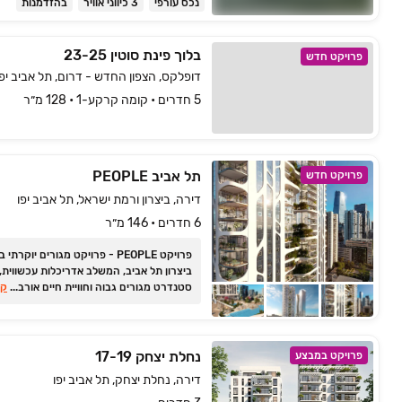
נכס עורפי
3 כיווני אוויר
בהזדמנות
בלוך פינת סוטין 23-25
פרויקט חדש
דופלקס, הצפון החדש - דרום, תל אביב יפו
5 חדרים • קומה קרקע-1 • 128 מ״ר
תל אביב PEOPLE
פרויקט חדש
דירה, ביצרון ורמת ישראל, תל אביב יפו
6 חדרים • 146 מ״ר
פרויקט PEOPLE ‏- פרויקט מגורים יוקרת
ביצרון תל אביב, המשלב אדריכלות עכשווית,
...
סטנדרט מגורים גבוה וחוויית חיים אורבנית
קר
מוקפדת, עם חללי פנאי, עיצוב מדויק ומיקום 
במיוחד. ימי המכירות נמשכים לשבוע נוסף!
נחלת יצחק 17-19
פרויקט במבצע
דירה, נחלת יצחק, תל אביב יפו