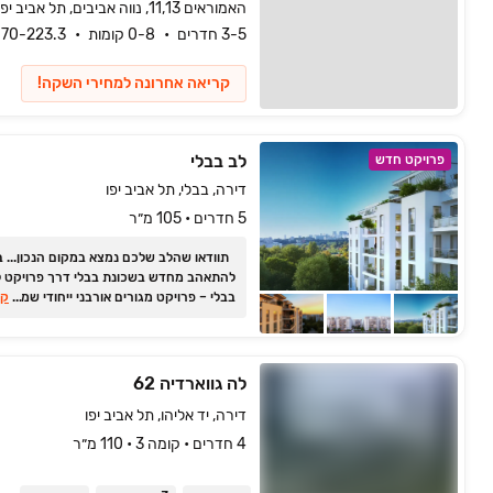
האמוראים 11,13, נווה אביבים, תל אביב יפו
3-5 חדרים
0-8 קומות
70-223.3 מ״ר
קריאה אחרונה למחירי השקה!
לב בבלי
פרויקט חדש
דירה, בבלי, תל אביב יפו
5 חדרים • 105 מ״ר
תוודאו 
להתאהב מחדש בשכונת בבלי דרך פרויקט ל
...
בבלי ‏– פרויקט מגורים אורבני ייחודי שמביא
קר
השילוב המושלם בין עיצוב מודרני ונגיעות וינ
קסומות.
לה גווארדיה 62
דירה, יד אליהו, תל אביב יפו
4 חדרים • קומה ‎3‏ • 110 מ״ר