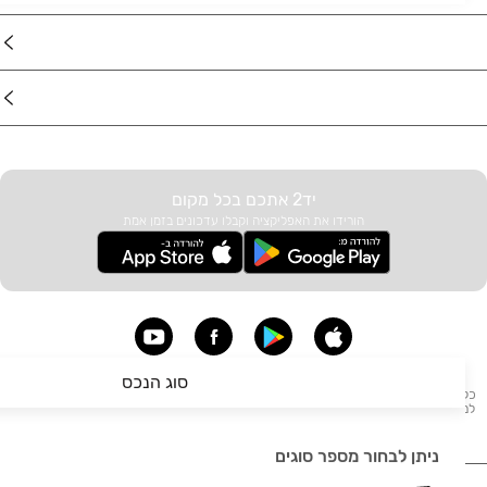
דרושים
עוד באתר
יד2 אתכם בכל מקום
הורידו את האפליקציה וקבלו עדכונים בזמן אמת
סוג הנכס
כל הזכויות שמורות לחברת קורל תל מפעילת יד2 - מודעות: דרושים, דירות להשכרה, דירות
למכירה, בתים להשכרה, העברת בתים, הובלות, לימודים, קניות, בעלי מקצוע, אצבע, תיירות
ועוד. אין לעשות שימוש בכל התכנים המופיעים באתר יד2.
ניתן לבחור מספר סוגים