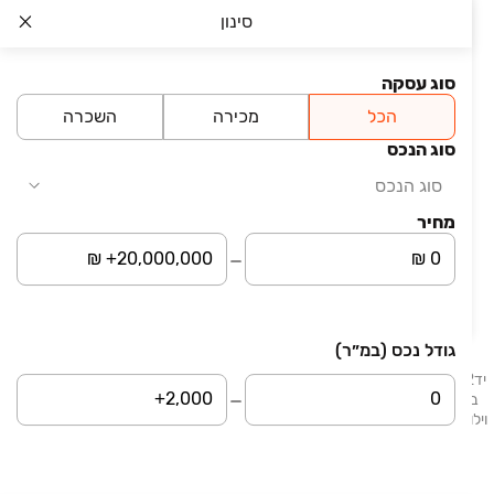
סינון
טלפון
סוג עסקה
מייל
הכל
מכירה
השכרה
סוג הנכס
סוג הנכס
אני מאשר/ת את התקנון ומדיניות הפרטיות באתר
ומאשר/ת קבלת תוכן שיווקי מיד2 ו/או מצדדים שלישיים
מחיר
באמצעי הקשר שמסרתי (גם בשירותי דיוור ישיר).
שליחה
גודל נכס (במ״ר)
יד2 - דירות למכירה מציע לכם מגוון הזדמנויות לרכישת דירות המוצעות למכירה
ברחבי הארץ. בלוח תמצאו דירות, דירות גן, דירות יוקרה ונכסים נוספים: בתים,
וילות, פנטהאוזים, קוטג׳ים, ועוד. דירות למכירה בתל אביב, דירות למכירה בחיפה,
דירות למכירה בבאר שבע, דירות למכירה בראשון לציון.