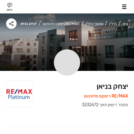
צ׳אט
יצחק בניאן
בית
נדל"ן
מתווכי נדל"ן
RE/MAX רימקס פלטינום
יצחק בניאן
RE/MAX רימקס פלטינום
מספר רישיון תיווך
‍
3232672