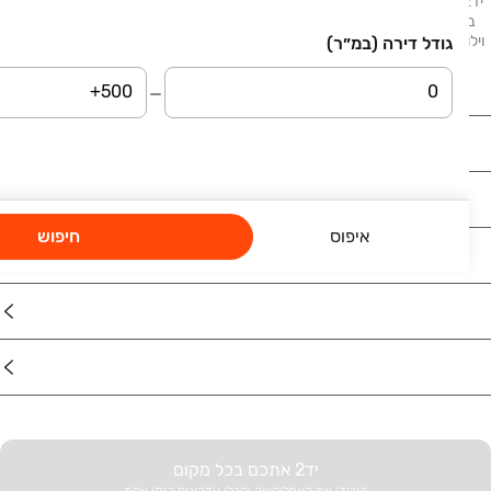
יד2 - דירות למכירה מציע לכם מגוון הזדמנויות לרכישת דירות המוצעות למכירה
ברחבי הארץ. בלוח תמצאו דירות, דירות גן, דירות יוקרה ונכסים נוספים: בתים,
וילות, פנטהאוזים, קוטג׳ים, ועוד. דירות למכירה בתל אביב, דירות למכירה בחיפה,
גודל דירה (במ״ר)
דירות למכירה בבאר שבע, דירות למכירה בראשון לציון.
נדל"ן
רכב
איפוס
חיפוש
מוצרים
דרושים
עוד באתר
יד2 אתכם בכל מקום