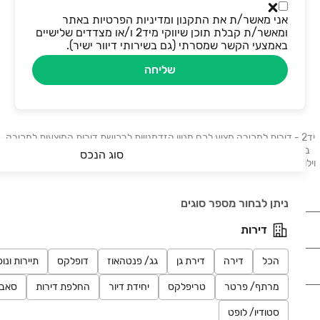
אני מאשר/ת את התקנון ומדיניות הפרטיות באתר
ומאשר/ת קבלת תוכן שיווקי מיד2 ו/או מצדדים שלישיים
באמצעי הקשר שמסרתי (גם בשירותי דיוור ישיר).
שליחה
יד2 - דירות למכירה מציע לכם מגוון הזדמנויות לרכישת דירות המוצעות למכירה
ברחבי הארץ. בלוח תמצאו דירות, דירות גן, דירות יוקרה ונכסים נוספים: בתים,
סוג הנכס
וילות, פנטהאוזים, קוטג׳ים, ועוד. דירות למכירה בתל אביב, דירות למכירה בחיפה,
דירות למכירה בבאר שבע, דירות למכירה בראשון לציון.
ניתן לבחור מספר סוגים
נדל"ן
דירות
הכל
דירה
דירת גן
גג/ פנטהאוז
דופלקס
תיירות ונו
רכב
מרתף/ פרטר
טריפלקס
יחידת דיור
החלפת דירות
סאב
מוצרים
סטודיו/ לופט