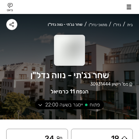
צ׳אט
שחר נג'תי - נווה נדל"ן
בית
נדל"ן
מתווכי נדל"ן
שחר נג'תי - נווה נדל"ן
מס' רישיון
30931444
הנפח 11 כרמיאל
פתוח
ייסגר בשעה
22:00
24
19