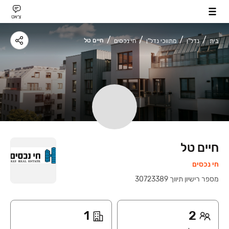
צ׳אט
חיים טל
בית
נדל"ן
מתווכי נדל"ן
חי נכסים
חיים טל
חי נכסים
מספר רישיון תיווך
‍
30723389
1
2