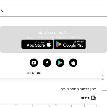
עוד באתר
יד2 אתכם בכל מקום
הורידו את האפליקציה וקבלו עדכונים בזמן אמת
סוג הנכס
כל הזכויות שמורות לחברת קורל תל מפעילת יד2 - מודעות: דרושים, דירות להשכרה, דירות
למכירה, בתים להשכרה, העברת בתים, הובלות, לימודים, קניות, בעלי מקצוע, אצבע, תיירות
ועוד. אין לעשות שימוש בכל התכנים המופיעים באתר יד2.
ניתן לבחור מספר סוגים
דירות
תקנון
הצהרת נגישות
מדיניות פרטיות
הסכם אבטחת
מידע