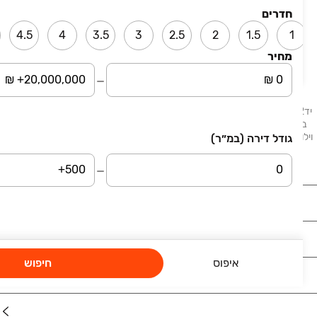
ומאשר/ת קבלת תוכן שיווקי מיד2 ו/או מצדדים שלישיים
חדרים
באמצעי הקשר שמסרתי (גם בשירותי דיוור ישיר).
4.5
4
3.5
3
2.5
2
1.5
1
שליחה
מחיר
יד2 - דירות למכירה מציע לכם מגוון הזדמנויות לרכישת דירות המוצעות למכירה
ברחבי הארץ. בלוח תמצאו דירות, דירות גן, דירות יוקרה ונכסים נוספים: בתים,
וילות, פנטהאוזים, קוטג׳ים, ועוד. דירות למכירה בתל אביב, דירות למכירה בחיפה,
גודל דירה (במ״ר)
דירות למכירה בבאר שבע, דירות למכירה בראשון לציון.
נדל"ן
רכב
איפוס
חיפוש
מוצרים
דרושים