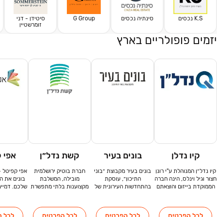
K.S נכסים
סינתיה נכסים
G Group
סיטידן - דני
זומרשטיין
יזמים פופולריים בארץ
קיו נדלן
בונים בעיר
קשת נדל״ן
אפי 
קיו נדל״ן המנוהלת ע"י רונן
בונים בעיר מקבוצת ״בוני
חברת בוטיק ירושלמית
אפי קפיטל -ב
חצור וגיל וינלס, הינה חברה
התיכון״, עוסקת
מובילה, המשלבת
בונים את ה
הממוקדת בייזום והוצאתם
בהתחדשות העירונית של
מקצוענות בלתי מתפשרת
שלכם. דמיינ
לפועל של פרויקטים גדולים
הקבוצה בתל אביב. הניסיון
עם שירות אישי, ומתמחה
בבית שלכם
ומורכבים בתחום נדל"ן.
רב השנים, היושרה,
בתחום ההתחדשות
מנכס נדל
צוות המנהלים והעובדים
האיתנות הפיננסית
העירונית. החברה מקדמת
שעבורה כל 
לכל הפרטים
לכל הפרטים
לכל הפרטים
לכל ה