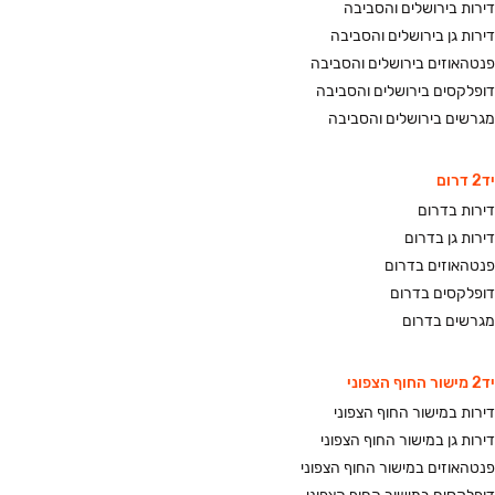
ושותפים שהינם בעלי ערך
קורת גג 
דירות בירושלים והסביבה
מוסף גבוה לעסקיה בתחום
לאחרים, אפי
דירות גן בירושלים והסביבה
הבניה, השיווק והפיננסים.
היזמית וגם
החברה מקפידה על שמירת
יתרון אדיר
פנטהאוזים בירושלים והסביבה
פרופיל עסקי מאופק וצנוע
כתובת אחת
המאפיין את כלל עובדי
דופלקסים בירושלים והסביבה
שירות הלק
החברה, מנהליה ושותפיה
ועמידה בלו
מגרשים בירושלים והסביבה
לדרך.
שליטה 
האיכות. ה
קפיטל, היא
בטוחה, 
יד2 דרום
ובשותף שהו
דירות בדרום
ביד ע
המפתח. אפי
דירות גן בדרום
שלכם, האח
פנטהאוזים בדרום
דופלקסים בדרום
מגרשים בדרום
יד2 מישור החוף הצפוני
דירות במישור החוף הצפוני
דירות גן במישור החוף הצפוני
פנטהאוזים במישור החוף הצפוני