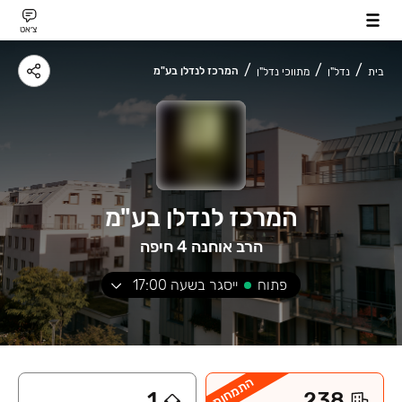
צ׳אט
המרכז לנדלן בע"מ
בית
נדל"ן
מתווכי נדל"ן
המרכז לנדלן בע"מ
הרב אוחנה 4 חיפה
פתוח
ייסגר בשעה
17:00
התמחות
1
238