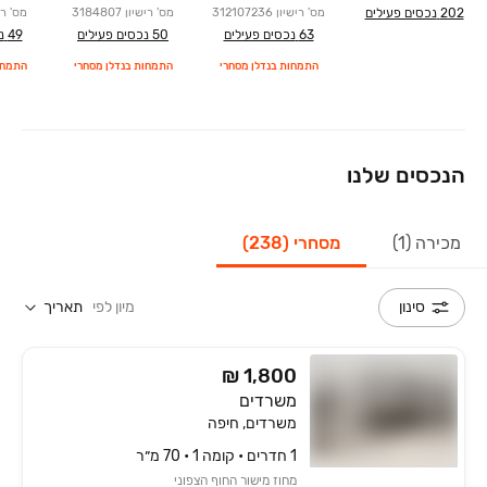
202
נכסים פעילים
מס' רישיון
312107236
מס' רישיון
3184807
מס' רי
63
נכסים פעילים
50
נכסים פעילים
49
נ
התמחות בנדלן מסחרי
התמחות בנדלן מסחרי
התמחו
הנכסים שלנו
מכירה (1)
מסחרי (238)
מיון לפי
תאריך
סינון
₪ 1,800
משרדים
משרדים, חיפה
1 חדרים • קומה ‎1‏ • 70 מ״ר
מחוז מישור החוף הצפוני