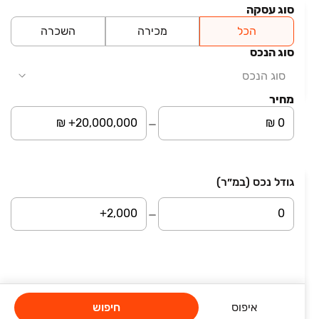
סוג עסקה
₪ 9,000
הכל
מכירה
השכרה
אולמות
אולמות, חיפה
סוג הנכס
4 חדרים • קומה ‎קרקע‏ • 220 מ״ר
סוג הנכס
מחוז מישור החוף הצפוני
מחיר
עמוד 10 מתוך 48
גודל נכס (במ״ר)
השארת פרטים
סיבת פנייה
שם מלא
איפוס
חיפוש