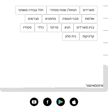
משרדים
חנויות/ שטח מסחרי
חלל עבודה משותף
רכב
אולמות
מבני תעשיה
מחסנים
מגרשים
מוצרים
בניין משרדים
חניון
מרתף
כללי
סטודיו
דרושים
קליניקות
בית מלון
עוד באתר
יד2 אתכם בכל מקום
הורידו את האפליקציה וקבלו עדכונים בזמן אמת
איפוס
אישור