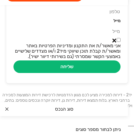
טלפון
מייל
אני מאשר/ת את התקנון ומדיניות הפרטיות באתר
ומאשר/ת קבלת תוכן שיווקי מיד2 ו/או מצדדים שלישיים
באמצעי הקשר שמסרתי (גם בשירותי דיוור ישיר).
שליחה
יד2 - דירות למכירה מציע לכם מגוון הזדמנויות לרכישת דירות המוצעות למכירה
ברחבי הארץ. בלוח תמצאו דירות, דירות גן, דירות יוקרה ונכסים נוספים: בתים,
וילות, פנטהאוזים, קוטג׳ים, ועוד. דירות למכירה בתל אביב, דירות למכירה בחיפה,
סוג הנכס
דירות למכירה בבאר שבע, דירות למכירה בראשון לציון.
ניתן לבחור מספר סוגים
נדל"ן