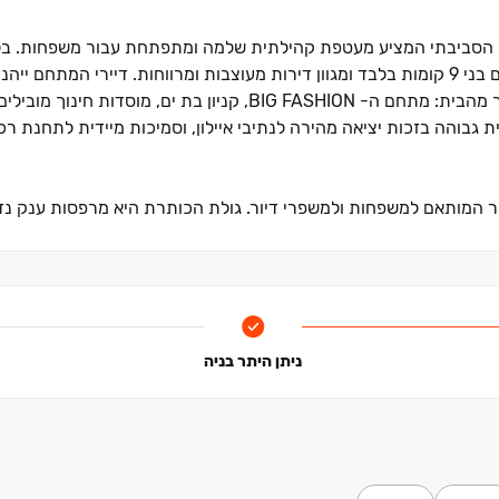
ח הסביבתי המציע מעטפת קהילתית שלמה ומתפתחת עבור משפחות. בלב
מקימה חברת מצלאוי את פרויקט הבוטיק "הורדים": שלושה בניינים בני ‏9 קומות בלבד ומגוון דירות מעוצבות ומרווחות. די
המציעה נוחות יומיומית מלאה שבה הכל נמצא במרחק הליכה קצר מהבית: מתחם ה- BIG FASHION, קניון ב
ית גבוהה בזכות יציאה מהירה לנתיבי איילון, וסמיכות מיידית לתחנת ר
יר המותאם למשפחות ולמשפרי דיור. גולת הכותרת היא מרפסות ענק נ
ניתן היתר בניה