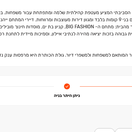
ח הסביבתי המציע מעטפת קהילתית שלמה ומתפתחת עבור משפחות. בלב
מקימה חברת מצלאוי את פרויקט הבוטיק "הורדים": שלושה בניינים בני ‏9 קומות בלבד ומגוון דירות מעוצבות ומרווחות. די
המציעה נוחות יומיומית מלאה שבה הכל נמצא במרחק הליכה קצר מהבית: מתחם ה- BIG FASHION, קניון ב
ית גבוהה בזכות יציאה מהירה לנתיבי איילון, וסמיכות מיידית לתחנת ר
יר המותאם למשפחות ולמשפרי דיור. גולת הכותרת היא מרפסות ענק נ
ניתן היתר בניה