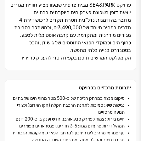
פרויקט
&PARK
SEA
מבית צרפתי שמעון מציע חוויית מגורים
יוצאת דופן בשכונת פארק הים היוקרתית בבת ים.
מדובר בהזדמנות
נדל"נית
חסרת תקדים
לרכוש
דירת ‏4
חדרים במחיר מיוחד של
,
ולהשתלב בסביבת
מגורים מודרנית ומתקדמת עם קרבה אופטימלית לטבע,
לחוף הים ולמוקדי הפנאי התוססים של גוש דן, והכל
בסטנדרט בנייה בלתי מתפשר.
הקומפלקס המרשים תוכנן בקפידה כדי להעניק לדייריו
איכות חיים מקסימלית. הוא מציע תמהיל עשיר ומגוון של
דירות ‏3, ‏4 ו‏-‏5 חדרים (הגדולות והמרווחות ביותר בשכונת
פארק הים), לצד מיני פנטהאוזים ופנטהאוזים מפוארים עם
יתרונות מרכזיים בפרויקט
מפרט טכני
פרימיום
. הפרויקט נהנה מנגישות תחבורתית
מושלמת בזכות הקרבה לקו האדום של הרכבת הקלה
מיקום מנצח במרחק הליכה של כ-500 מטר מחוף הים של בת ים
ולנתיבי איילון,
מה שהופך אותו לאטרקטיבי במיוחד עבור
נגישות שיא: סמיכות לתחנת הרכבת הקלה (הקו האדום) ולצירי
משפחות ומשפרי דיור המחפשים נוחות אורבנית וקישוריות
תנועה מרכזיים
מהירה לתל אביב.
חיים בירוק: צמוד לפארק טבע אורבני חדש וענק בן כ-200 דונם
שכונת פארק הים מציבה רף חדש של פיתוח סביבתי
תמהיל דירות פרימיום מגוון: 3-5 חדרים, ופנטהאוזים מפוארים
וקהילתי. דיירי
&PARK
SEA
ייהנו מפארק ירוק רחב ידיים
נוף פנורמי מרהיב לים התיכון ולמרחבי הפארק מהקומות הגבוהות
סביבת חינוך וקהילה מתקדמת בתוך השכונה החדשה
המשתרע על פני כ‏-‏200 דונם ממש מתחת לבית, ומספק