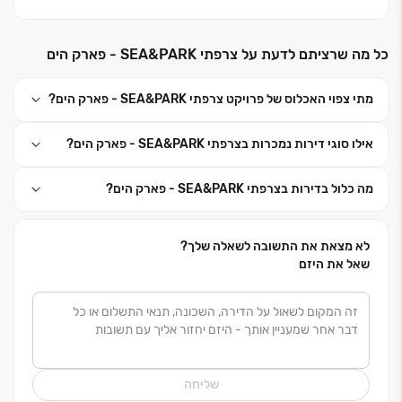
שילוב מאפייני ביצוע ויזמות מעמיד את החברה בחוד החנית
של ענף הבנייה ויזמות הנדל"ן בישראל.
כל מה שרציתם לדעת על צרפתי SEA&PARK - פארק הים
המוניטין שרכשה החברה והעובדה ששמה הפך ביטוי נרדף
מתי צפוי האכלוס של פרויקט צרפתי SEA&PARK - פארק הים?
לרכישה בטוחה, הינה תוצר ישיר לעקרונות השמירה
המוקפדת על מקצועיות בכל היבט ולאורך כל התהליך, החל
אילו סוגי דירות נמכרות בצרפתי SEA&PARK - פארק הים?
מרכישת הקרקע והתכנון ועד לסיום הפרויקט והמשך ליווי
הלקוחות לאחר הרכישה.
מה כלול בדירות בצרפתי SEA&PARK - פארק הים?
הקו שמנחה את החברה לכל אורך שנות פעילותה הוא
שילוב בין חדשנות לאיכות, וחשיבה ממוקדת לקוח.
לא מצאת את התשובה לשאלה שלך?
שאל את היזם
כך החברה שומרת לקוחות מרוצים ונאמנים ורקורד של
אלפי יחידות דיור למגורים לצד יזום, בנייה ופיתוח של מגוון
פרויקטים למסחר, מלונאות, תעשיה והתחדשות עירונית.
שליחה