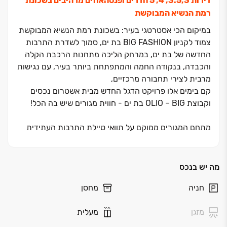
דירות ‏3.5,3, ‏4, ‏5 חדרים ופנטהאוזים מרהיבים
בשכונת
רמת הנשיא המבוקשת
במיקום הכי אסטרטגי בעיר: בשכונת רמת הנשיא המבוקשת
צמוד לקניון
BIG FASHION
בת ים
,
סמוך לשדרת התרבות
החדשה של בת ים
,
במרחק הליכה מתחנות הרכבת הקלה
והכבדה
,
בנקודה החמה והמתפתחת ביותר בעיר,
עם
נגישות
מרבית לצירי תחבורה מרכזיים,
קם בימים אלו פרויקט הדגל החדש מבית אשטרום נכסים
וקבוצת
BIG
‏–
OLIO
בת ים -
חווית מגורים שיש בה הכל!
מתחם המגורים ממוקם על תוואי טיילת התרבות העתידית
של בת ים, סמוך לקניון
BIG FASHION
המציע לכם חוויית
בילוי, קניות ופנאי ממש מתחת לבית
.
אבל זה לא רק הלוקיישן
.
מה יש בנכס
מהרגע שתיכנסו לבניין תרגישו את ההבדל
:
חניה
מחסן
חניון תת‏-קרקעי נוח, לובי מעוצב בקפידה, ‏4 מעליות מהירות
וסטנדרט מגורים שעושה חשק להישאר בבית
.
מזגן
מעלית
המגדל כולל ‏160 יח"ד על פני ‏41 קומות, במפרט עשיר ומגוון