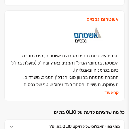
סרביה, מונטנגרו וצרפת ועוסקת בייזום ופיתוח של קרקעות
בבעלותה המלאה או החלקית בישראל ובסרביה.
אשטרום נכסים
חברת אשטרום נכסים מקבוצת אשטרום, הינה חברה
העוסקת בתחומי הנדל"ן המניב בארץ ובחו"ל (פועלת בחו"ל
כיום בגרמניה ובאנגליה).
החברה מתמחה במגוון סוגי הנדל"ן המניב: משרדים,
תעסוקה, תעשייה ומסחר לצד ניהול שוטף של נכסיה.
החברה בוחנת בכל עת את הרחבת פעילותה בתחומים
קרא עוד
נוספים לצד הייזום ואיתור קרקעות והזדמנויות עסקיות
לצורך רכישה, השבחה ובנייה.
כל מה שרציתם לדעת על OLIO בת ים
מתי צפוי האכלוס של פרויקט OLIO בת ים?