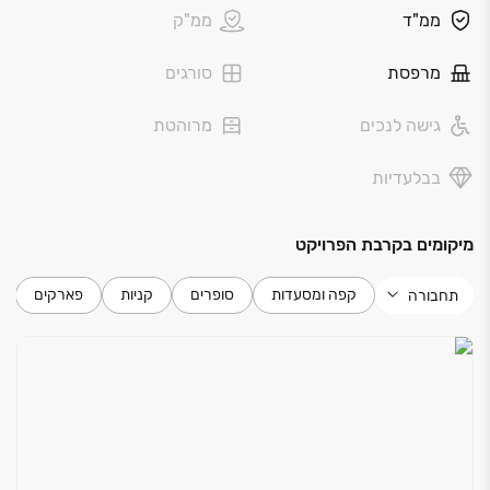
ממ"ד
ממ"ק
של דירות ‏3‏-‏5 חדרים המשקיפות אל החוף הסמוך, בנוסף
לפנטהאוזים המרהיבים הממוקמים בקומה העליונה
.
מרפסת
סורגים
פרויקט
OLIO
מציע הרבה יותר מדירה: הוא מציע דרך חיים
גישה לנכים
מרוהטת
טובה יותר
.
אחת ההח
לטות החשובות בבחירת הדירה הבאה שלכם היא
בבלעדיות
רמת איכות החיים שתקבלו,
פרויקט
OLIO
בת ים הוא מתחם
מגורים ששם את איכות החיים במרכז
.
בעזרת פיתוח סביבתי מושקע והחל מהשטחים הציבוריים
מיקומים בקרבת הפרויקט
המקיפים את הבניין, דרך חצר הדיירים הפרטית בה תוכלו
לציין אירועים משפחתיים ועד מועדון הדיירים בו הילדים ייהנו
קפה ומסעדות
סופרים
קניות
פארקים
תחבורה
ממרחב משחקים משותף
.
מועד משוער לאכלוס הפרויקט ‏- דצמבר ‏2027
*בכפוף לתקנון ולמחירון החברה. ט.ל.ח.