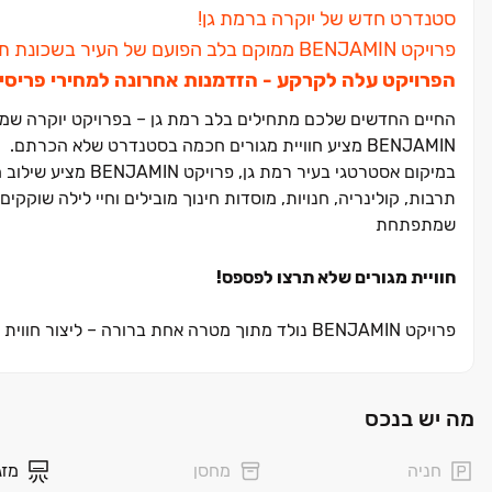
סטנדרט חדש של יוקרה ברמת גן!
פרויקט BENJAMIN ממוקם בלב הפועם של העיר בשכונת תל
הפרויקט עלה לקרקע ‏- הזדמנות אחרונה למחירי פריסיי
החיים החדשים שלכם מתחילים בלב רמת גן ‏– בפרויקט יוקרה שמשל
BENJAMIN מציע חוויית מגורים חכמה בסטנדרט שלא הכרתם.
במיקום אסטרטגי בעי
תרבות, קולינריה, חנויות, מוסדות חינוך מובילים וחיי לילה שוקקי
שמתפתחת
חוויית מגורים שלא תרצו לפספס!
פרויקט BENJAMIN נולד מתוך מטרה אחת ברורה ‏– ליצור חווית מגורים מתקדמת במתחם שמשלב דיור, מסחר ושטחים ציבוריים.
הפרויקט כולל מגדל יוקרה בן ‏12 קומות עם תמהיל דירות מגוון: ‏2, ‏3, ‏4 ו‏-‏5 חדרים, פנטהאוזים מרהיבים, קומת מסחר ושתי קומות משרדים.
הדירות בפרויקט נהנות מתכנון אדריכלי מתקדם, חללים מוארים, מ
חכמה באזור עם פוטנציאל עלייה גבוה במיוחד.
מה יש בנכס
מה מחכה לכם בפרויקט?
חניה
מחסן
מזג
דירות ‏2, ‏3, ‏4, ‏5 חדרים, דירות גן ופנטהאוזים יוקרתיים עיצוב אדריכלי מוקפד מבית משרד "גיורא גור ושות'" ‏– מגדולי המשרדים בישראל