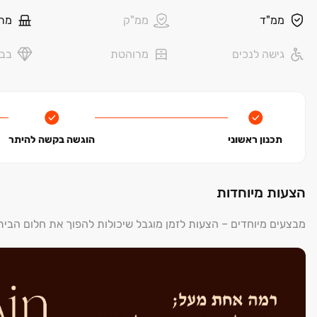
מפרט פרימיום עשיר: חלונות ענק, מרפסות מרווחות, עיצוב מוקפד
ממ"ד
ממ"ק
מר
חדר דיירים, לובי מרווח, שטחי מסחר, אזורי עבודה ושירותים משלי
קרבה לתל אביב וכ‏-‏5 דקות הליכה לתחנת הרכבת הקלה
גישה לנכים
מרוהטת
בבל
סביבת מגורים שקטה במרחק נגיעה מאזורי הבילוי של ביאליק
חינוך ברמה גבוהה מגני ילדים ועד מכללת רמת גן
המיקום שמגדיר מחדש את המושג "חיים חכמים"
השכונה ‏– תל בנימין ‏– נמצאת בסמיכות לרחוב ביאליק ומציעה א
תכנון ראשוני
הוגשה בקשה להיתר
למוקדי הייטק מרכזיים, מוסדות תרבות כמו תיאטרון רמת גן והפא
הלוהטים להשקעה במרכז הארץ.
הצעות מיוחדות
מאחורי הפרויקט עומדת חברת "בנימין זיגדון יזמות נדל"ן", המובי
לקוח.
מבצעים מיוחדים – הצעות לזמן מוגבל שיכולות להפוך את חלום הבי
ההזדמנות שלכם לחיים חדשים בפרויקט BENJAMIN ברמת גן ‏– עכשיו הזמן להצטרף!