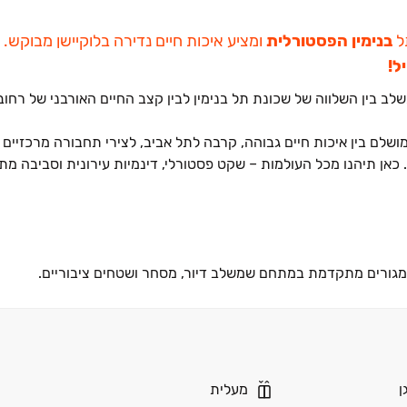
בנימין הפסטורלית
ומציע איכות חיים נדירה בלוקיישן מבוקש.
ל!
ב בין השלווה של שכונת תל בנימין לבין קצב החיים האורבני של רחוב 
ר רמת גן, פרויקט BENJAMIN מציע שילוב מושלם בין איכות חיים גבוהה, קרבה לתל אביב, לצירי תחבורה מרכז
ם. כאן תיהנו מכל העולמות ‏– שקט פסטורלי, דינמיות עירונית וסביבה 
רפסות מרווחות ומפרט פרימיום עשיר ‏– אידאלי למשפחות, זוגות צעיר
ן
מעלית