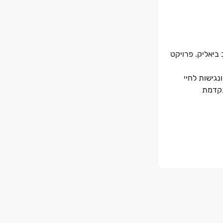
ביאליק. פרויקט
יים ונגישות לחיי
מתקדמת
ים או השקעה