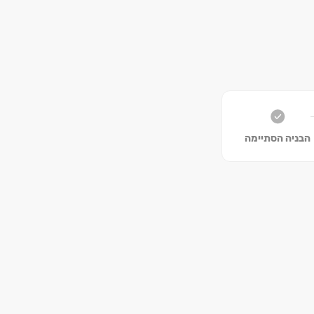
 ציבוריים, קרבה
הבניה הסתיימה
זור כאחד
אישי של כל