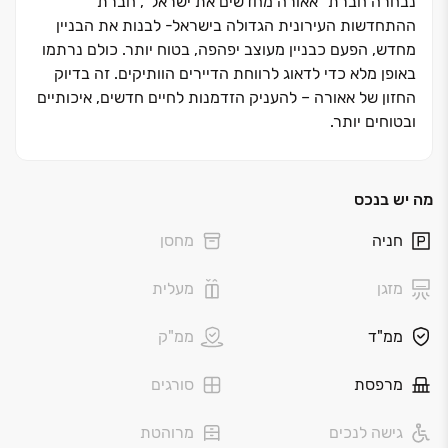
נבחרה חברת ״אאורה מחדשים את ישראל״, חברת
ההתחדשות העירונית הגדולה בישראל- לבנות את הבניין
מחדש, הפעם כבניין מעוצב יפהפה, בטוח יותר. כולם נרתמו
באופן מלא כדי לדאוג לרווחת הדיירים הוותיקים. זה בדיוק
החזון של אאורה ‏– להעניק הזדמנות לחיים חדשים, איכותיים
ובטוחים יותר.
חברת אאורה לקחה על עצמה לבנות בניין מגורים חדש
ומודרני בן ‏14 קומות עם ‏89 דירות במגוון גדלים, ‏2-5 חדרים,
מה יש בנכס
מיני-פנטהאוזים ופנטהאוזים, כולם במפרט יוקרתי ומפנק.
חניה
מחסן
תמהיל הדירות החדשות מתאים לצעירים, זוגות ומשפחות
קטנות. בבניין עצמו יש מועדון דיירים מרווח וגן ילדים. סביבת
מזגן
מעלית
הבניין תפותח ותשודרג ללא הכר, והבניין יתנשא גבוה מעל
כל השכונה עם נופי שדות ירוקים.
ממ"ד
ממ"ק
שכונת אגרובנק ממוקמת בין הרחובות מקווה ישראל, יוסף
מרפסת
סורגים
סרלין, סוקולוב ושדרות קוגל, והיא אחת מחמש השכונות
הראשונות של העיר חולון בראשית דרכה. ״אאורה סרלין
גישה לנכים
מרוהטת
חולון״ ממוקם במזרח השכונה המבוקשת, וצופה לעבר בית