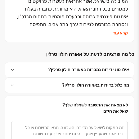
המובילה בישראל, אשר אחראית לעשרות פרויקטים
למגורים בכל רחבי הארץ. היא מדורגת כחברה בעלת
איתנות פיננסית גבוהה וכבעלת מומחיות בתחום הנדל"ן,
ונסחרת בבורסה לניירות ערך בתל אביב. התפיסה
האורבנית של אאורה, בזכותה נבחרה כחברת ההתחדשות
קרא עוד
העירונית (פינוי בינוי) הגדולה בישראל כבר מעל ל- 8 שנים
ברציפות, מבטיחה לך את סטנדרט הבנייה המתקדם ביותר,
כל מה שרציתם לדעת על אאורה חולון סרלין
תוך שמירה על צביון של שכונה משפחתית ועוטפת. בימים
אלו מנהלת אאורה ייזום של מעל 150 פרויקטים ברחבי
אילו סוגי דירות נמכרות באאורה חולון סרלין?
הארץ, המצויים בשלבים שונים של תכנון, שיווק ובנייה, תוך
הקפדה על סטנדרטים גבוהים מאוד בתכנון ובביצוע,
מה כלול בדירות באאורה חולון סרלין?
והגדרת סטנדרט חדש במתן שירות וליווי לקוחותיה לאורך
כל הדרך. במסגרת פרויקטים אלו ייבנו כ-70,000 יחידות
דיור חדשות ברמת השרון, תל אביב, גבעתיים, רמת גן,
לא מצאת את התשובה לשאלה שלך?
נתניה, חדרה, קריית אונו, חולון, קריית ביאליק, פרדס
שאל את היזם
חנה-כרכור, אור עקיבא, יהוד, לוד, ירושלים, אילת ועוד .
“כשהקמתי את חברת אאורה, ראיתי לנגד עיני רוחי חברה
בעלת חזון ברור, הפועלת ומתקדמת לאורם של ערכי יסוד