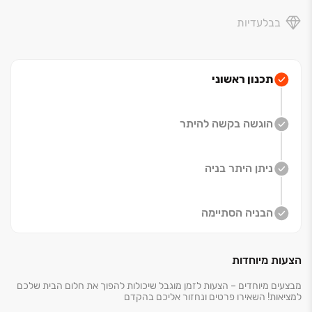
הספר החקלאי מקווה ישראל עם שטחים נרחבים פתוחים
בבלעדיות
וירוקים. השכונה מאופיינת ברחובות רחבים ושקטים ובבנייה
נמוכה, עם נגישות מצוינת למבחר מוסדות חינוך לכל
הגילאים, מגוון בתי עסק וצירי תנועה מרכזיים, עירוניים
ובין-עירוניים. המיקום המצוין מספק גישה מהירה ונוחה
תכנון ראשוני
לנתיבי איילון במחלף וולפסון ודב הוז, וכן לכביש ‏44 במזרח.
השלוחה המזרחית של הקו הירוק של הרכבת הקלה תעבור
הוגשה בקשה להיתר
ברחוב, עם תחנת "סרלין" במרחק ‏35 מטר בלבד מהבניין.
הקו הירוק יחבר את חולון בצורה נוחה, מתקדמת וירוקה אל
הערים השכנות ולשאר מוקדי העניין בכל רחבי גוש דן. לאורך
ניתן היתר בניה
תוואי הקו הירוק, ייבנו מסלולים ייעודיים לרוכבי דו-גלגלי
ומדרכות מוצלות ובטוחות להולכי רגל.
הבניה הסתיימה
הצעות מיוחדות
מבצעים מיוחדים – הצעות לזמן מוגבל שיכולות להפוך את חלום הבית שלכם
למציאות! השאירו פרטים ונחזור אליכם בהקדם