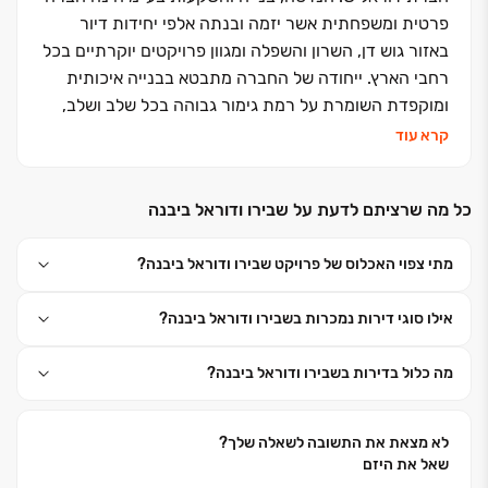
פרטית ומשפחתית אשר יזמה ובנתה אלפי יחידות דיור
באזור גוש דן, השרון והשפלה ומגוון פרויקטים יוקרתיים בכל
רחבי הארץ. ייחודה של החברה מתבטא בבנייה איכותית
ומוקפדת השומרת על רמת גימור גבוהה בכל שלב ושלב,
ביחס אישי ובליווי מקצועי לדיירים לאורך כל הדרך עד
קרא עוד
מסירת הדירה. אנו בחברת דוראל ש. דוגלים באמינות,
במקצועיות, בעמידה בלוחות זמנים ומעל הכול במצוינות
כל מה שרציתם לדעת על שבירו ודוראל ביבנה
ובאיכות בנייה ללא פשרות.
החברה בונה בסטנדרטים הגבוהים ביותר, תוך הקפדה על
מתי צפוי האכלוס של פרויקט שבירו ודוראל ביבנה?
תקני האיכות והבטיחות, שמירה על זמני האכלוס, תכנון
ועיצוב מודרניים, ליווי מקצועי וצמוד לכל אורך הליך
אילו סוגי דירות נמכרות בשבירו ודוראל ביבנה?
הרכישה ועד לאחר המסירה והכל תחת חברה אחת.
מה כלול בדירות בשבירו ודוראל ביבנה?
לא מצאת את התשובה לשאלה שלך?
שאל את היזם