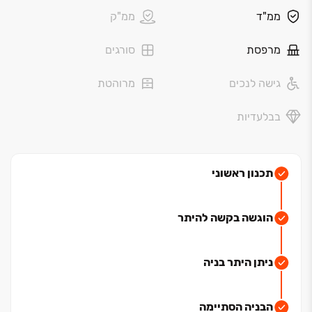
פרויקט "שבירו בנאות שמיר" מזמין אתכם ליהנות מהזדמנות
ממ"ד
ממ"ק
לשדרוג רמת החיים שלכם בדירות לכניסה מיידית בעלות
תכנון מתקדם ונוח הכוללות מיזוג אוויר מלא, שתי חניות
מרפסת
סורגים
ומחסן.
גישה לנכים
מרוהטת
בואו ליהנות מחוויית מגורים ואיכות חיים בשכונה ירוקה עם
קהילה חזקה, פיתוח סביבתי מושלם ונגישות גבוהה.
בבלעדיות
אכלוס מיידי.
תכנון ראשוני
הוגשה בקשה להיתר
ניתן היתר בניה
הבניה הסתיימה