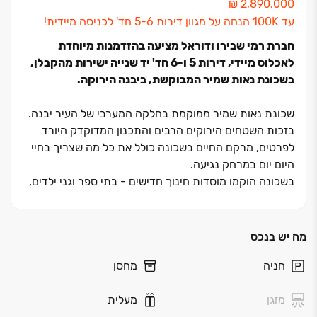
עד 100K הנחה על מגוון דירות 5-6 חד' לכניסה מיידית!
חברת רמי שבירו ודוראל מציעה בהזדמנות מיוחדת
לאכלוס מיידי, דירות ‏5 ו‏-6 חד' יד שנייה ישירות מהקבלן,
בשכונת נאות שמיר המבוקשת, ביבנה הירוקה.
שכונת נאות שמיר ממוקמת בחלקה המערבי של העיר יבנה.
בזכות השטחים הירוקים הרבים והתכנון המדוקדק היורד
לפרטים, מרקם החיים בשכונה כולל את כל מה שצריך בחיי
היום יום במרחק נגיעה.
בשכונה הוקמו מוסדות חינוך חדישים - בתי ספר וגני ילדים,
מתנ"סים ובתי כנסת, מרכזים מסחריים ושטחי תעסוקה,
פארקים חדשניים הכוללים מרחבים ירוקים ושבילי אופניים
היוצרים חווית מגורים המשלבת חיי משפחה וקהילה.
מה יש בנכס
השכונה מתחברת למחלף כביש ‏4 דרום החדש ובעלת גישה
חניה
מחסן
נוחה לכבישים ראשיים ולתחבורה ציבורית, כולל שתי תחנות
רכבת.
מזגן
מעלית