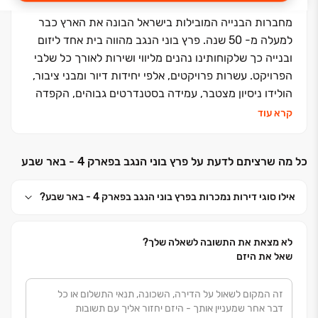
מחברות הבנייה המובילות בישראל הבונה את הארץ כבר
למעלה מ- 50 שנה. פרץ בוני הנגב מהווה בית אחד ליזום
ובנייה כך שלקוחותינו נהנים מליווי ושירות לאורך כל שלבי
הפרויקט. עשרות פרויקטים, אלפי יחידות דיור ומבני ציבור,
הולידו ניסיון מצטבר, עמידה בסטנדרטים גבוהים, הקפדה
ביזום, בתכנון, בבניה ובשירות ללקוחות, שזיכו אותנו בשם
קרא עוד
אמין של מקצועיות ואיכות ללא פשרות. אנחנו מזמינים
אתכם לבוא ולהצטרף אלינו למשפחה אחת גדולה, משפחת
כל מה שרציתם לדעת על פרץ בוני הנגב בפארק 4 - באר שבע
פרץ בוני הנגב
אילו סוגי דירות נמכרות בפרץ בוני הנגב בפארק 4 - באר שבע?
לא מצאת את התשובה לשאלה שלך?
שאל את היזם