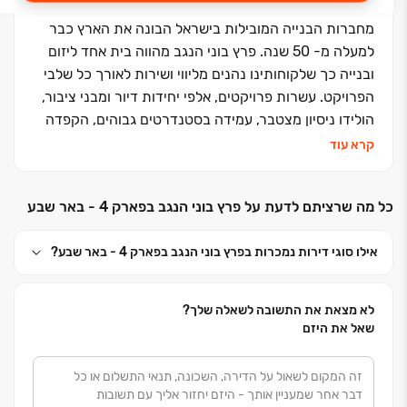
מחברות הבנייה המובילות בישראל הבונה את הארץ כבר
למעלה מ- 50 שנה. פרץ בוני הנגב מהווה בית אחד ליזום
ובנייה כך שלקוחותינו נהנים מליווי ושירות לאורך כל שלבי
הפרויקט. עשרות פרויקטים, אלפי יחידות דיור ומבני ציבור,
הולידו ניסיון מצטבר, עמידה בסטנדרטים גבוהים, הקפדה
ביזום, בתכנון, בבניה ובשירות ללקוחות, שזיכו אותנו בשם
קרא עוד
אמין של מקצועיות ואיכות ללא פשרות. אנחנו מזמינים
אתכם לבוא ולהצטרף אלינו למשפחה אחת גדולה, משפחת
כל מה שרציתם לדעת על פרץ בוני הנגב בפארק 4 - באר שבע
פרץ בוני הנגב
אילו סוגי דירות נמכרות בפרץ בוני הנגב בפארק 4 - באר שבע?
לא מצאת את התשובה לשאלה שלך?
שאל את היזם