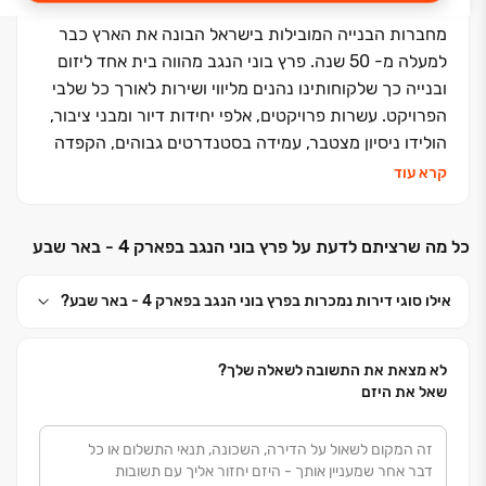
מחברות הבנייה המובילות בישראל הבונה את הארץ כבר
למעלה מ- 50 שנה. פרץ בוני הנגב מהווה בית אחד ליזום
ובנייה כך שלקוחותינו נהנים מליווי ושירות לאורך כל שלבי
הפרויקט. עשרות פרויקטים, אלפי יחידות דיור ומבני ציבור,
הולידו ניסיון מצטבר, עמידה בסטנדרטים גבוהים, הקפדה
ביזום, בתכנון, בבניה ובשירות ללקוחות, שזיכו אותנו בשם
קרא עוד
אמין של מקצועיות ואיכות ללא פשרות. אנחנו מזמינים
אתכם לבוא ולהצטרף אלינו למשפחה אחת גדולה, משפחת
כל מה שרציתם לדעת על פרץ בוני הנגב בפארק 4 - באר שבע
פרץ בוני הנגב
אילו סוגי דירות נמכרות בפרץ בוני הנגב בפארק 4 - באר שבע?
לא מצאת את התשובה לשאלה שלך?
שאל את היזם