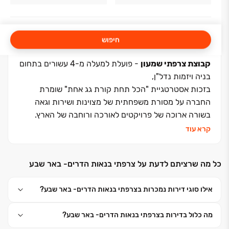
חיפוש
קבוצת צרפתי שמעון
- פועלת למעלה מ-4 עשורים בתחום
בניה ויזמות נדל"ן,
בזכות אסטרטגיית "הכל תחת קורת גג אחת" שומרת
החברה על מסורת משפחתית של מצוינות ושירות וגאה
בשורה ארוכה של פרויקטים לאורכה ורוחבה של הארץ.
קרא עוד
שילוב מאפייני ביצוע ויזמות מעמיד את החברה בחוד החנית
של ענף הבנייה ויזמות הנדל"ן בישראל.
כל מה שרציתם לדעת על צרפתי בנאות הדרים- באר שבע
המוניטין שרכשה החברה והעובדה ששמה הפך ביטוי נרדף
אילו סוגי דירות נמכרות בצרפתי בנאות הדרים- באר שבע?
לרכישה בטוחה, הינה תוצר ישיר לעקרונות השמירה
המוקפדת על מקצועיות בכל היבט ולאורך כל התהליך, החל
מה כלול בדירות בצרפתי בנאות הדרים- באר שבע?
מרכישת הקרקע והתכנון ועד לסיום הפרויקט והמשך ליווי