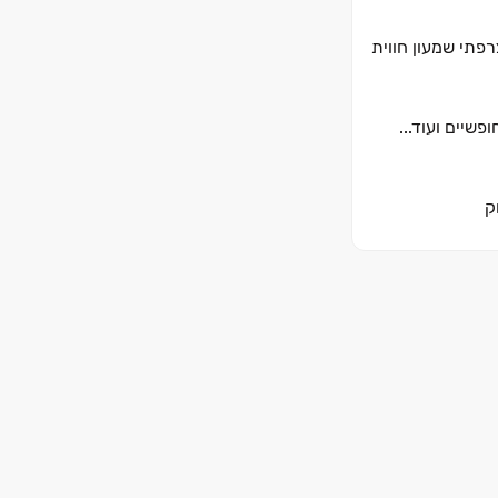
פתי שמעון חווית
שיים ועוד...
ק
ת
ים
עת