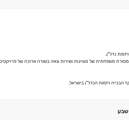
ורת משפחתית של מצוינות ושירות וגאה בשורה ארוכה של פרויקטים 
 הבנייה ויזמות הנדל"ן בישראל.
 בטוחה, הינה תוצר ישיר לעקרונות השמירה המוקפדת על מקצועיות ב
משך ליווי הלקוחות לאחר הרכישה.
שבע
דשנות לאיכות, וחשיבה ממוקדת לקוח.