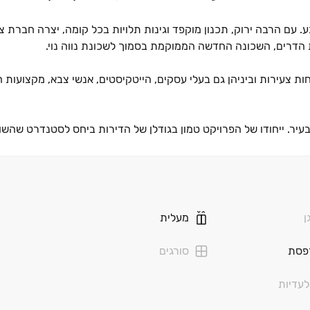
 הרבה ירוק, תכנון מוקפד וגינות תלויות בכל קומה, יצרה חברת צר
 הדרים, השכונה החדשה הממוקמת בסמוך לשכונת נווה נוי.
ירות וביניהן גם בעלי עסקים, הייטקיסטים, אנשי צבא, מקצועות חופ
יר. ייחודו של הפרויקט טמון בגודלן של הדירות ביחס לסטנדרט שהשו
יירים ליהנות מתחושה של בית‏–קרקע בכל קומה. תחושת הטבע שנכנס
 קהילה שוקקים. הפרויקט מציע קשת רחבה של דירות ופנטהאוזים בגדל
אומן אדריכלים", בדגש על פונקציונאליות וניצול מרבי של החלל בכל
ובתי ספר, מרכז מסחרי, בתי קפה, בית כנסת, שירותי קהילה שונים,
ן
מעלית
ה משכונת 'נאות הדרים' בה מוקם הפרויקט, לפארק הנחל שהוקם בהשק
פסת
סורגים
עדיות