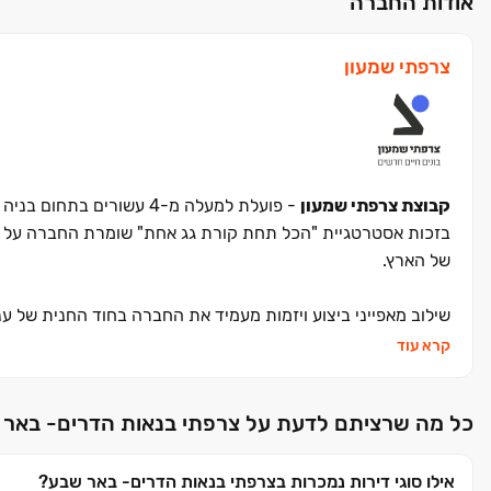
אודות החברה
צרפתי שמעון
קבוצת צרפתי שמעון
- פועלת למעלה מ-4 עשורים בתחום בניה ויזמות נדל"ן,
בזכות אסטרטגיית "הכל תחת קורת גג אחת" שומרת החברה על מס
של הארץ.
שילוב מאפייני ביצוע ויזמות מעמיד את החברה בחוד החנית של ענף
קרא עוד
המוניטין שרכשה החברה והעובדה ששמה הפך ביטוי נרדף לרכישה
כל התהליך, החל מרכישת הקרקע והתכנון ועד לסיום הפרויקט וה
כל מה שרציתם לדעת על צרפתי בנאות הדרים- באר 
הקו שמנחה את החברה לכל אורך שנות פעילותה הוא שילוב בין ח
אילו סוגי דירות נמכרות בצרפתי בנאות הדרים- באר שבע?