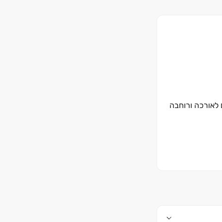
לאורכה ורוחבה
כל היבט ולאורך