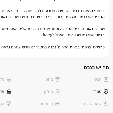
צרפתי בנאות הדרים, הבחירה הטבעית למשפחה שלכם בבאר שבע. עם
מגורים אורבנית ומרגשת עבור דיירי הפרויקט החדש בשכונת נאות
שכונת נאות הדרים החדשה והמתפתחת מושכת אליה מאות משפחות צע
בדיוק השכנים שכל אחד מאחל לעצמו!
פרויקט 'צרפתי בנאות הדרים' נבנה בסטנדרט חדש שטרם נראה בע
מציע, בתכנון האדריכלי המוקפד ובגינות התלויות המאפשרות לד
לתוך הבית מספקת חוויית מגורים דומה לוילה פרטית, יחד עם חיי
שונים אשר נבנו בסטנדרט אדריכלי מוקפד שתוכנן ע"י חברת "טיטו 
מה יש בנכס
דירה, החל מדירות בנות ‏3 חדרים, דרך דירות בנות ‏4 ו‏-5 חדרים ועד לפנטהאוזים מפוארים ומרווחים במיוחד. במרחק הליכה מהפרויקט
יוכלו התושבים להגיע למוסדות חינוך, תרבות ופנאי הכוללים גנים 
חניה
מחסן
מזג
מתקני ספורט, פארקים ועוד. יתרון מרכזי נוסף הוא הגישה הנוח
העירייה ובו האגם המרשים, הספורטק וטיילת יפהפייה.
ממ"ד
ממ"ק
מר
גישה לנכים
מרוהטת
בבל