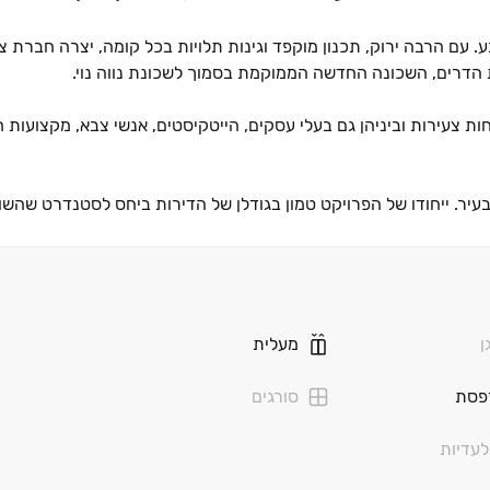
 הרבה ירוק, תכנון מוקפד וגינות תלויות בכל קומה, יצרה חברת צר
 הדרים, השכונה החדשה הממוקמת בסמוך לשכונת נווה נוי.
ירות וביניהן גם בעלי עסקים, הייטקיסטים, אנשי צבא, מקצועות חופ
יר. ייחודו של הפרויקט טמון בגודלן של הדירות ביחס לסטנדרט שהשו
יירים ליהנות מתחושה של בית‏–קרקע בכל קומה. תחושת הטבע שנכנס
 קהילה שוקקים. הפרויקט מציע קשת רחבה של דירות ופנטהאוזים בגדל
אומן אדריכלים", בדגש על פונקציונאליות וניצול מרבי של החלל בכל
ובתי ספר, מרכז מסחרי, בתי קפה, בית כנסת, שירותי קהילה שונים,
ן
מעלית
ה משכונת 'נאות הדרים' בה מוקם הפרויקט, לפארק הנחל שהוקם בהשק
פסת
סורגים
עדיות