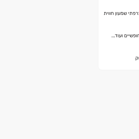
פתי שמעון חווית
שיים ועוד...
ק
ת
ים
עת