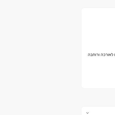
לאורכה ורוחבה
כל היבט ולאורך