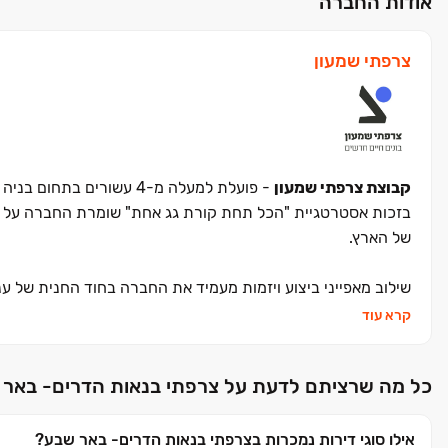
אודות החברה
צרפתי שמעון
קבוצת צרפתי שמעון
- פועלת למעלה מ-4 עשורים בתחום בניה ויזמות נדל"ן,
בזכות אסטרטגיית "הכל תחת קורת גג אחת" שומרת החברה על מס
של הארץ.
שילוב מאפייני ביצוע ויזמות מעמיד את החברה בחוד החנית של ענף
קרא עוד
המוניטין שרכשה החברה והעובדה ששמה הפך ביטוי נרדף לרכישה
כל התהליך, החל מרכישת הקרקע והתכנון ועד לסיום הפרויקט וה
כל מה שרציתם לדעת על צרפתי בנאות הדרים- באר 
הקו שמנחה את החברה לכל אורך שנות פעילותה הוא שילוב בין ח
אילו סוגי דירות נמכרות בצרפתי בנאות הדרים- באר שבע?