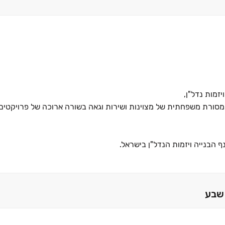
ורת משפחתית של מצוינות ושירות וגאה בשורה ארוכה של פרויקטים 
 הבנייה ויזמות הנדל"ן בישראל.
 בטוחה, הינה תוצר ישיר לעקרונות השמירה המוקפדת על מקצועיות ב
משך ליווי הלקוחות לאחר הרכישה.
שבע
דשנות לאיכות, וחשיבה ממוקדת לקוח.