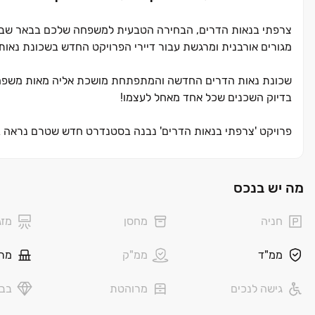
צרפתי בנאות הדרים, הבחירה הטבעית למשפחה שלכם בבאר שבע. עם
מגורים אורבנית ומרגשת עבור דיירי הפרויקט החדש בשכונת נאות
שכונת נאות הדרים החדשה והמתפתחת מושכת אליה מאות משפחות צע
בדיוק השכנים שכל אחד מאחל לעצמו!
פרויקט 'צרפתי בנאות הדרים' נבנה בסטנדרט חדש שטרם נראה בע
מציע, בתכנון האדריכלי המוקפד ובגינות התלויות המאפשרות לד
לתוך הבית מספקת חוויית מגורים דומה לוילה פרטית, יחד עם חיי
שונים אשר נבנו בסטנדרט אדריכלי מוקפד שתוכנן ע"י חברת "טיטו 
מה יש בנכס
דירה, החל מדירות בנות ‏3 חדרים, דרך דירות בנות ‏4 ו‏-5 חדרים ועד לפנטהאוזים מפוארים ומרווחים במיוחד. במרחק הליכה מהפרויקט
יוכלו התושבים להגיע למוסדות חינוך, תרבות ופנאי הכוללים גנים 
חניה
מחסן
מזג
מתקני ספורט, פארקים ועוד. יתרון מרכזי נוסף הוא הגישה הנוח
העירייה ובו האגם המרשים, הספורטק וטיילת יפהפייה.
ממ"ד
ממ"ק
מר
גישה לנכים
מרוהטת
בבל