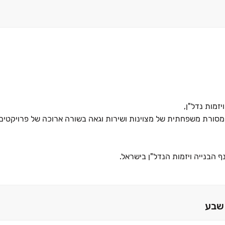
ורת משפחתית של מצוינות ושירות וגאה בשורה ארוכה של פרויקטים 
 הבנייה ויזמות הנדל"ן בישראל.
 בטוחה, הינה תוצר ישיר לעקרונות השמירה המוקפדת על מקצועיות ב
משך ליווי הלקוחות לאחר הרכישה.
שבע
דשנות לאיכות, וחשיבה ממוקדת לקוח.