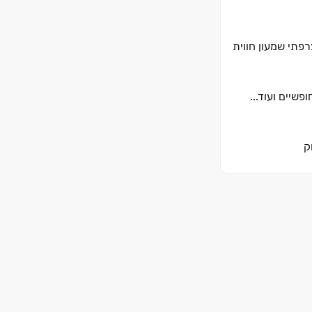
פתי שמעון חווית
שיים ועוד...
ק
ת
ים
עת