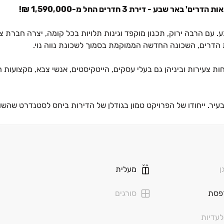
 הרבה ירוק, תכנון מוקפד וגינות תלויות בכל קומה, יצרה חברת צר
 הדרים, השכונה החדשה הממוקמת בסמוך לשכונת נווה נוי.
ירות וביניהן גם בעלי עסקים, הייטקיסטים, אנשי צבא, מקצועות חופ
יר. ייחודו של הפרויקט טמון בגודלן של הדירות ביחס לסטנדרט שהשו
יירים ליהנות מתחושה של בית‏–קרקע בכל קומה. תחושת הטבע שנכנס
 קהילה שוקקים. הפרויקט מציע קשת רחבה של דירות ופנטהאוזים בגדל
אומן אדריכלים", בדגש על פונקציונאליות וניצול מרבי של החלל בכל
ובתי ספר, מרכז מסחרי, בתי קפה, בית כנסת, שירותי קהילה שונים,
ן
מעלית
ה משכונת 'נאות הדרים' בה מוקם הפרויקט, לפארק הנחל שהוקם בהשק
פסת
סורגים
עדיות