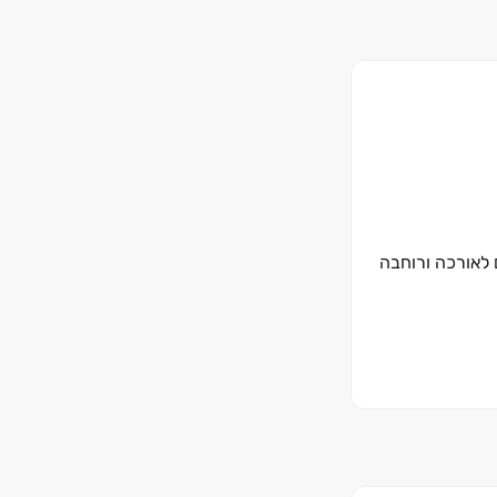
לאורכה ורוחבה
כל היבט ולאורך