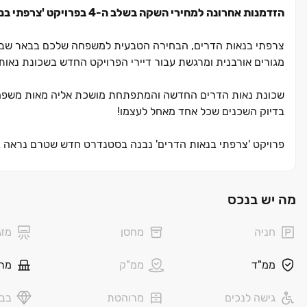
הזדמנות אחרונה למחירי השקה בשלב ה-4 בפרויקט 'צרפתי בנאות הדרים' באר שבע - דירת 3 חדרים החל מ-1,590,000 ₪!
צרפתי בנאות הדרים, הבחירה הטבעית למשפחה שלכם בבאר שבע. עם
מגורים אורבנית ומרגשת עבור דיירי הפרויקט החדש בשכונת נאות
שכונת נאות הדרים החדשה והמתפתחת מושכת אליה מאות משפחות צע
בדיוק השכנים שכל אחד מאחל לעצמו!
פרויקט 'צרפתי בנאות הדרים' נבנה בסטנדרט חדש שטרם נראה בע
מציע, בתכנון האדריכלי המוקפד ובגינות התלויות המאפשרות לד
לתוך הבית מספקת חוויית מגורים דומה לוילה פרטית, יחד עם חיי
שונים אשר נבנו בסטנדרט אדריכלי מוקפד שתוכנן ע"י חברת "טיטו 
מה יש בנכס
דירה, החל מדירות בנות ‏3 חדרים, דרך דירות בנות ‏4 ו‏-5 חדרים ועד לפנטהאוזים מפוארים ומרווחים במיוחד. במרחק הליכה מהפרויקט
יוכלו התושבים להגיע למוסדות חינוך, תרבות ופנאי הכוללים גנים 
חניה
מחסן
מזג
מתקני ספורט, פארקים ועוד. יתרון מרכזי נוסף הוא הגישה הנוח
העירייה ובו האגם המרשים, הספורטק וטיילת יפהפייה.
ממ"ד
ממ"ק
מר
גישה לנכים
מרוהטת
בבל