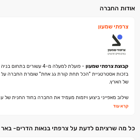
אודות החברה
צרפתי שמעון
קבוצת צרפתי שמעון
- פועלת למעלה מ-4 עשורים בתחום בניה ויזמות נדל"ן,
בזכות אסטרטגיית "הכל תחת קורת גג אחת" שומרת החברה על מס
של הארץ.
שילוב מאפייני ביצוע ויזמות מעמיד את החברה בחוד החנית של ענף
קרא עוד
המוניטין שרכשה החברה והעובדה ששמה הפך ביטוי נרדף לרכישה
כל התהליך, החל מרכישת הקרקע והתכנון ועד לסיום הפרויקט וה
כל מה שרציתם לדעת על צרפתי בנאות הדרים- באר 
הקו שמנחה את החברה לכל אורך שנות פעילותה הוא שילוב בין ח