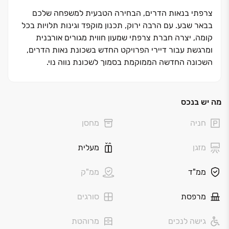
צרפתי בנאות הדרים, הבחירה הטבעית למשפחה שלכם
בבאר שבע. עם הרבה ירוק, תכנון מוקפד וגינות תלויות בכל
קומה, יצרה חברת צרפתי שמעון חווית מגורים אורבנית
ומרגשת עבור דיירי הפרויקט החדש בשכונת נאות הדרים,
השכונה החדשה הממוקמת בסמוך לשכונת נווה נוי.
שכונת נאות הדרים החדשה והמתפתחת מושכת אליה מאות
משפחות צעירות וביניהן גם בעלי עסקים, הייטקיסטים, אנשי
מה יש בנכס
צבא, מקצועות חופשיים ועוד...
חניה
מחסן
בדיוק השכנים שכל אחד מאחל לעצמו!
מזגן
מעלית
פרויקט 'צרפתי בנאות הדרים' נבנה בסטנדרט חדש שטרם
נראה בעיר. ייחודו של הפרויקט טמון בגודלן של הדירות ביחס
ממ"ד
ממ"ק
לסטנדרט שהשוק
מציע, בתכנון האדריכלי המוקפד ובגינות התלויות
מרפסת
סורגים
המאפשרות לדיירים ליהנות מתחושה של בית‏–קרקע בכל
קומה. תחושת הטבע שנכנסת
גישה לנכים
מרוהטת
לתוך הבית מספקת חוויית מגורים דומה לוילה פרטית, יחד