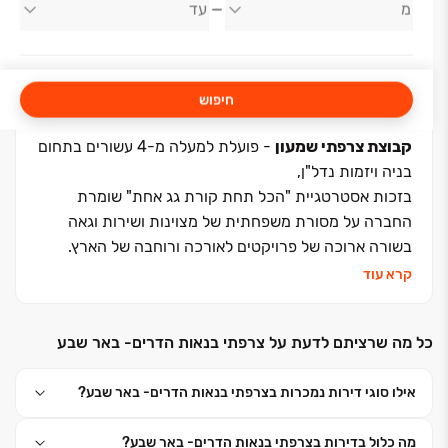
צרפתי שמעון
חיפוש
קבוצת צרפתי שמעון
- פועלת למעלה מ-4 עשורים בתחום
בניה ויזמות נדל"ן,
בזכות אסטרטגיית "הכל תחת קורת גג אחת" שומרת
החברה על מסורת משפחתית של מצוינות ושירות וגאה
בשורה ארוכה של פרויקטים לאורכה ורוחבה של הארץ.
קרא עוד
שילוב מאפייני ביצוע ויזמות מעמיד את החברה בחוד החנית
של ענף הבנייה ויזמות הנדל"ן בישראל.
כל מה שרציתם לדעת על צרפתי בנאות הדרים- באר שבע
המוניטין שרכשה החברה והעובדה ששמה הפך ביטוי נרדף
אילו סוגי דירות נמכרות בצרפתי בנאות הדרים- באר שבע?
לרכישה בטוחה, הינה תוצר ישיר לעקרונות השמירה
המוקפדת על מקצועיות בכל היבט ולאורך כל התהליך, החל
מה כלול בדירות בצרפתי בנאות הדרים- באר שבע?
מרכישת הקרקע והתכנון ועד לסיום הפרויקט והמשך ליווי