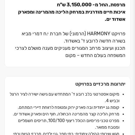
מרפסת, החל מ- ‏3,150,000 ש"ח
איכות חיים מודרנית במרחק הליכה מהמרינה ומפארק
אשדוד ים.
פרויקט HARMONY (הרמוני) של חברת י.ח דמרי מביא
בשורה חדשה לרובע ד' באשדוד.
תכנון ועיצוב מרחב המגורים מעניקים מענה מושלם לצרכי
המשפחה בעולם החדש ‏– מקום
לאירוח, לעבודה, ללמידה ולחיי משפחה, עם תחושת מרחב
וחופש בכל יום.
לצד חוויית המגורים, נהנים הדיירים ממתחם פנאי ובריאות
יתרונות מרכזיים בפרויקט
הכולל חדר כושר מאובזר,
סטודיו ליוגה ולפילאטיס ורופטופ מעוצב, המאפשרים לשמור
מיקום אסטרטגי בלב רובע ד' המתחדש עם גישה ישירה לציר הרצל
על אורח חיים פעיל ומאוזן מבלי לצאת מהבית. הפרויקט כולל
וכביש 4.
‏8 מבנים בני ‏5‏– ‏36 קומות,עם דירות ‏2‏– ‏6 חדרים
קומת גג ייחודית ובה פארק ירוק ומטופח לרווחת דיירי המתחם.
ופנטהאוזים מרווחים, כולם עם נוף פתוח לים
מרחק הליכה קצר מהמרינה הכחולה, חוף הים ופארק אשדוד ים.
המיקום המרכזי בשכונה ד' המתחדשת, בין הרחובות הרצל
מפרט טכני פרימיום הכולל ריצוף 100/100, תריסים חשמליים
ומטבח מפואר.
והרב שאולי, מאפשר לדיירים ליהנות מכל העולמות: שקט של
מגוון שירותי קהילה צמודים: בתי ספר, גני ילדים, מרכזי קניות ובתי
שכונת מגורים לצד קרבה מיידית למוסדות חינוך, בתי כנסת