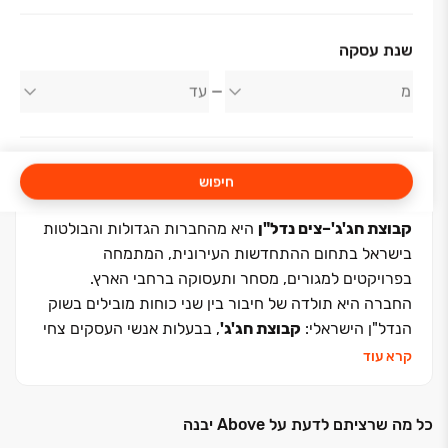
אודות החברה
שנת עסקה
חג'ג' צים
חיפוש
קבוצת חג'ג'–צים נדל"ן
היא מהחברות הגדולות והבולטות
בישראל בתחום ההתחדשות העירונית, המתמחה
בפרויקטים למגורים, מסחר ותעסוקה ברחבי הארץ.
החברה היא תולדה של חיבור בין שני כוחות מובילים בשוק
הנדל"ן הישראלי:
קבוצת חג'ג'
, בבעלות אנשי העסקים צחי
ועידו חג'ג', ו
קבוצת עדי צים
, בבעלות איש העסקים עדי צים.
קרא עוד
איחוד כוחות זה מאגד תחת קורת גג אחת ניסיון רב־שנים
ביזמות ובבנייה לצד חוסן פיננסי איתן. שילוב זה מאפשר
כל מה שרציתם לדעת על Above יבנה
יצירת פרויקטים מדויקים, איכותיים ובלתי מתפשרים –