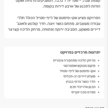
קומות עם כ‏ - 136 יח"ד בלבד, המעניקים פרטיות ושקט
הודות לתכנון של ארבע דירות בקומה.
הפרויקט מציע אקו‏-סיסטם של לייף‏-סטייל הכולל חללי
עבודה מעוצבים, מתחם כושר ויוגה, חדר קולנוע ולאונג'
דיירים מושקע. הסביבה ירוקה ופתוחה, מרחק הליכה קצרצר
מפארק הנחל והטיילת, בקרבה למוסדות החינוך המובילים
בעיר, עם נגישות גבוהה לצירי תנועה ראשיים ולרכבת. זהו
סטנדרט חדש ביבנה. גבוה מעל כולם.
יתרונות מרכזיים בפרויקט
מרחק הליכה מתחבורה ציבורית
מיקום מבוקש ואסטרטגי
אקו‏-סיסטם של לייף‏-סטייל
מועדון דיירים רב-תכליתי
חדר כושר פרטי בבניין
תכנון אדריכלי חכם
מפרט טכני יוקרתי