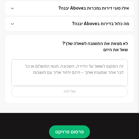
משלב התכנון ועד למסירת המפתח.
אילו סוגי דירות נמכרות בAbove יבנה?
קבוצת חג'ג'–צים הופכת חזון למציאות. בזכות סטנדרט
מוביל ויכולות ביצוע מהגבוהות בתחום, הקבוצה יוצרת
מה כלול בדירות בAbove יבנה?
סביבת מגורים ומסחר שמרגישה כמו בית מהרגע הראשון.
לא מצאת את התשובה לשאלה שלך?
שאל את היזם
שליחה
פרסום פרויקט