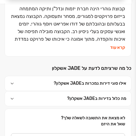
קבוצת גוהרי הינה חברת יזמות ונדל"ן ותיקה המתמחה
בייזום פרויקטים למגורים, מסחר ותעסוקה. הקבוצה נמצאת
בבעלותם ובהובלתם של דודו אפריאט ויוסף גוהרי, יזמים
ואנשי עסקים בעלי ניסיון רב. הקבוצה מובילה תפיסה של
איכות והקפדה, מתוך אמונה כי איכותו של פרויקט נמדדת
בכוחם של הפרטים הקטנים שהושקעו בו, וכי שילוב בין
קרא עוד
תכנון חכם לביצוע מדויק הוא המפתח ליצירת חווית חיים
ייחודית. לרשות החברה עתודות קרקע בהיקף של מאות
כל מה שרציתם לדעת על JADE אשקלון
יחידות דיור ועשרות אלפי מ"ר של שטחי מסחר תעסוקה
ולוגיסטיקה בערים רבות, המהוות עוגן אסטרטגי המבטיח
אילו סוגי דירות נמכרות בJADE אשקלון?
צמיחה יציבה ועקבית. העשייה של הקבוצה נשענת על
איתנות פיננסית מוכחת ועל תפיסת עולם המחויבת ליושרה
מה כלול בדירות בJADE אשקלון?
וקשר אישי עם כל לקוח ושותף לדרך. אנו גאים לקחת חלק
בבניין הארץ ולבנות פרויקטים נחשקים המתוכננים בדיוק
רב, מתוך מחויבות עמוקה לאיכות החיים של לקוחותינו.
לא מצאת את התשובה לשאלה שלך?
שאל את היזם