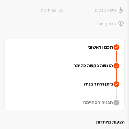
היין, המשלב נגישות אורבנית וטבע. השכונה מציעה פארקים
גישה לנכים
מרוהטת
ירוקים, מוסדות חינוך מעולים ומרכזי מסחר. במקביל,
מובטחת יציאה מהירה ונוחה מהעיר בזכות הקרבה לכבישים
בבלעדיות
‏4 ו‏-3 ושתי תחנות רכבת סמוכות, בהן תחנה עתידית בלב
השכונה.
לפרטים נוספים ותיאום פגישה לחצו>>
תכנון ראשוני
הוגשה בקשה להיתר
ניתן היתר בניה
הבניה הסתיימה
הצעות מיוחדות