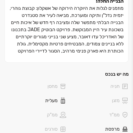
הבנייה החלה!
מוזמנים לגלות את היוקרה הירוקה של אשקלון: קבוצת גוהרי,
יזמית נדל"ן ותיקה ומוערכת, מביאה לעיר את סטנדרט
הבנייה הבלתי מתפשר שלה ומציבה רף חדש של איכות חיים
בשכונת עיר היין המבוקשת. פרויקט הבוטיק JADE בתכנונו
של האדריכל עדו דאובר, מציע שני בנייני מגורים יוקרתיים
ללא בניינים צמודים, המבטיחים פרטיות מקסימלית. גולת
הכותרת היא פארק פנימי מרהיב, הסגור לדיירי הפרויקט
בלבד, בו תוכלו ליהנות ממרחב ירוק ופסטורלי ממש מתחת
לבית.
מה יש בנכס
פרויקט JADE מציע תמהיל עשיר של דירות ‏3 עד ‏6 חדרים
חניה
מחסן
מרווחות, דירות גן, ופנטהאוזים ייחודיים הכוללים בריכות
שחייה או ג'קוזי פרטי מול הנוף הפתוח. כל דירה נהנית
מזגן
מעלית
ממפרט טכני עשיר במיוחד, מערכות חכמות, מטבחי איכות
ותכנון מוקפד ששם דגש על הפרטים הקטנים ביותר ליצירת
ממ"ד
ממ"ק
חווית מגורים בוטיקית עם טרקלין דיירים, חדר כושר ועוד.
מרפסת
סורגים
דיירי JADE ייהנו ממיקום אסטרטגי מושלם בלב שכונת עיר