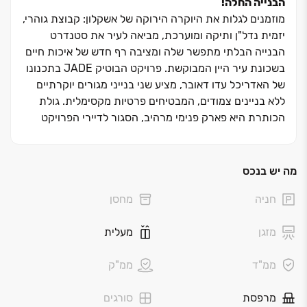
הבנייה החלה!
מוזמנים לגלות את היוקרה הירוקה של אשקלון: קבוצת גוהרי,
יזמית נדל"ן ותיקה ומוערכת, מביאה לעיר את סטנדרט
הבנייה הבלתי מתפשר שלה ומציבה רף חדש של איכות חיים
בשכונת עיר היין המבוקשת. פרויקט הבוטיק JADE בתכנונו
של האדריכל עדו דאובר, מציע שני בנייני מגורים יוקרתיים
ללא בניינים צמודים, המבטיחים פרטיות מקסימלית. גולת
הכותרת היא פארק פנימי מרהיב, הסגור לדיירי הפרויקט
בלבד, בו תוכלו ליהנות ממרחב ירוק ופסטורלי ממש מתחת
לבית.
מה יש בנכס
פרויקט JADE מציע תמהיל עשיר של דירות ‏3 עד ‏6 חדרים
חניה
מחסן
מרווחות, דירות גן, ופנטהאוזים ייחודיים הכוללים בריכות
שחייה או ג'קוזי פרטי מול הנוף הפתוח. כל דירה נהנית
מזגן
מעלית
ממפרט טכני עשיר במיוחד, מערכות חכמות, מטבחי איכות
ותכנון מוקפד ששם דגש על הפרטים הקטנים ביותר ליצירת
ממ"ד
ממ"ק
חווית מגורים בוטיקית עם טרקלין דיירים, חדר כושר ועוד.
מרפסת
סורגים
דיירי JADE ייהנו ממיקום אסטרטגי מושלם בלב שכונת עיר