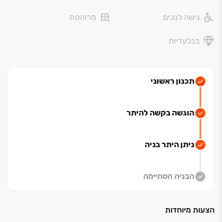
היין, המשלב נגישות אורבנית וטבע. השכונה מציעה פארקים
גישה לנכים
מרוהטת
ירוקים, מוסדות חינוך מעולים ומרכזי מסחר. במקביל,
מובטחת יציאה מהירה ונוחה מהעיר בזכות הקרבה לכבישים
בבלעדיות
‏4 ו‏-3 ושתי תחנות רכבת סמוכות, בהן תחנה עתידית בלב
השכונה.
לפרטים נוספים ותיאום פגישה לחצו>>
תכנון ראשוני
הוגשה בקשה להיתר
ניתן היתר בניה
הבניה הסתיימה
הצעות מיוחדות