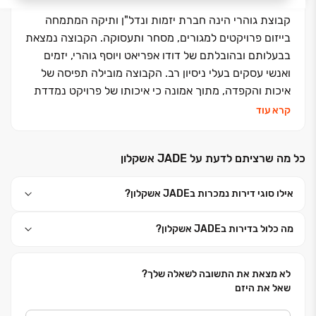
קבוצת גוהרי הינה חברת יזמות ונדל"ן ותיקה המתמחה
בייזום פרויקטים למגורים, מסחר ותעסוקה. הקבוצה נמצאת
בבעלותם ובהובלתם של דודו אפריאט ויוסף גוהרי, יזמים
ואנשי עסקים בעלי ניסיון רב. הקבוצה מובילה תפיסה של
איכות והקפדה, מתוך אמונה כי איכותו של פרויקט נמדדת
בכוחם של הפרטים הקטנים שהושקעו בו, וכי שילוב בין
קרא עוד
תכנון חכם לביצוע מדויק הוא המפתח ליצירת חווית חיים
ייחודית. לרשות החברה עתודות קרקע בהיקף של מאות
כל מה שרציתם לדעת על JADE אשקלון
יחידות דיור ועשרות אלפי מ"ר של שטחי מסחר תעסוקה
ולוגיסטיקה בערים רבות, המהוות עוגן אסטרטגי המבטיח
אילו סוגי דירות נמכרות בJADE אשקלון?
צמיחה יציבה ועקבית. העשייה של הקבוצה נשענת על
איתנות פיננסית מוכחת ועל תפיסת עולם המחויבת ליושרה
מה כלול בדירות בJADE אשקלון?
וקשר אישי עם כל לקוח ושותף לדרך. אנו גאים לקחת חלק
בבניין הארץ ולבנות פרויקטים נחשקים המתוכננים בדיוק
רב, מתוך מחויבות עמוקה לאיכות החיים של לקוחותינו.
לא מצאת את התשובה לשאלה שלך?
שאל את היזם