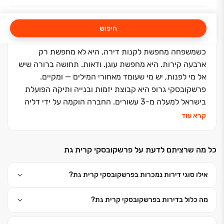
חיפוש
כשמשפחה מחפשת לקנות דירה, היא לא מחפשת רק
ארבעה קירות. היא מחפשת עוגן. ודאות. תחושה ברורה שיש
אל מי לפנות, יש מי שעומד מאחורי המילים — ומקיים.
פרשקובסקי גרופ היא קבוצת יזמות ובנייה ותיקה הפועלת
בישראל למעלה מ-3 עשורים. החברה הוקמה על ידי דליה
ואריה פרשקובסקי, כאשר כיום אריה משמש כבעלים וכיו״ר.
קרא עוד
עדי בורקין, חתנו של אריה, הוא מנכ״ל הקבוצה, ויחד עם
הנהלה מקצועית, רגישה וקשובה, מוביל חזון של בנייה
כל מה שרציתם לדעת על פרשקובסקי קרית גת
איכותית, מוקפדת ואחראית.
ההתמחות שלנו היא בנייה למגורים והתחדשות עירונית. זה
אילו סוגי דירות נמכרות בפרשקובסקי קרית גת?
אומר שאנחנו יודעים לתכנן, לקדם ולהקים מרחבים שאפשר
לקרוא להם "בית" — בתים שמעניקים שקט, ביטחון,
מה כלול בדירות בפרשקובסקי קרית גת?
ותחושת שייכות. מעל 3,000 יחידות דיור שאנו מקדמים
כיום הן עדות למסע ארוך של עשייה, מקצועיות, ועמידה