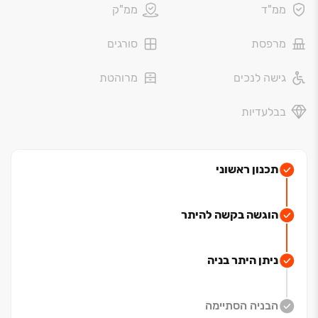
ממ"ד
ממ"ק
שכולו תכנון עירוני חכם שכבר קורם עור וגידים (אחד
הפארקים היפים והחדשניים בדרום ובישראל בכלל ‏- המשכו
מרפסת
סורגים
של נחל לכיש הדרומי, שעתיד להפוך לציר נופי, ירוק ומלא
חיים.
גישה לנכים
מרוהטת
השכונה החדשה תכלול טיילת, שבילי הליכה ואופניים, אזורי
בבלעדיות
פנאי ומדשאות להנאת המשפחות שיתגוררו בשכונה.
הפרויקט עם נגישות קלה ליציאה מן העיר וקרוב למרכז
העיר.
על תכנון הפרויקט אמון בן המקום האדריכל יחי אמסילי
‏- אדריכל הנושם את העיר.
תכנון ראשוני
הוגשה בקשה להיתר
ניתן היתר בניה
הבניה הסתיימה