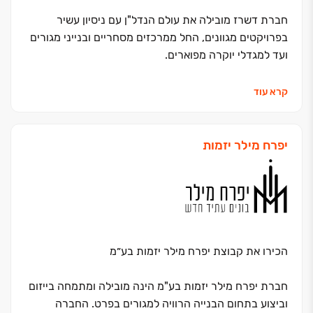
חברת דשרז מובילה את עולם הנדל"ן עם ניסיון עשיר
בפרויקטים מגוונים, החל ממרכזים מסחריים ובנייני מגורים
ועד למגדלי יוקרה מפוארים.
אנו מציבים סטנדרטים חדשים בתחום וגאים במגוון
קרא עוד
הפרויקטים המוצלחים שלנו, אשר מאופיינים בתכנון חדשני,
בנייה איכותית ושירות לקוחות ברמה הגבוהה ביותר. צוות
המומחים שלנו מלווה אתכם בכל שלבי הפרויקט, החל
יפרח מילר יזמות
משלב התכנון ועד למסירת המפתח ומבטיח חווית לקוח
יוצאת דופן.
הכירו את קבוצת יפרח מילר יזמות בע״מ
חברת יפרח מילר יזמות בע"מ הינה מובילה ומתמחה בייזום
וביצוע בתחום הבנייה הרוויה למגורים בפרט. החברה