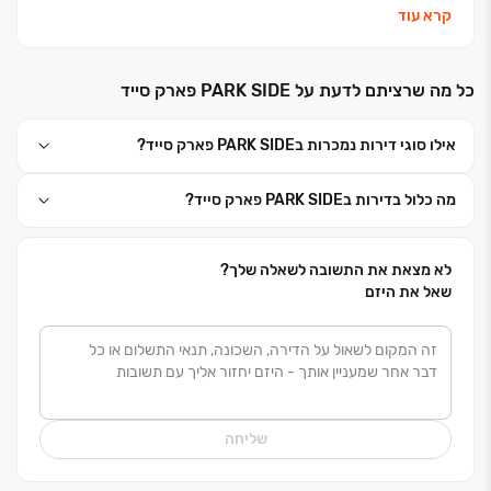
עוסקת בייזום, תכנון, ליווי & ביצוע פרויקטים שונים למסחר
קרא עוד
ומגורים בפרט.
כל מה שרציתם לדעת על PARK SIDE פארק סייד
יפרח מילר יזמות בע"מ מציבים רף מגורים חדש של איכות
חיים שונה בארץ. חברת יפרח מילר יזמות מצויה בתכנון של
אילו סוגי דירות נמכרות בPARK SIDE פארק סייד?
מאות דירות חדשות בפרויקטים ברחבי הארץ בסטנדרט
בנייה חדשני וגבוה במיוחד יחד עם מפרט טכני עשיר
מה כלול בדירות בPARK SIDE פארק סייד?
ואיכותי בלוקיישנים המבוקשים ביותר בארץ למגורים
והשקעות כאחד.
לא מצאת את התשובה לשאלה שלך?
שאל את היזם
שליחה