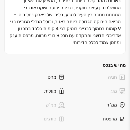
בשכונה המבוקשת ביותר בנתיבות, המציע את האיזון
המושלם בין עיצוב מוקפד, סביבה ירוקה ושקט אורבני.
המתחם מחבר בין העיר לטבע, בליבו של פארק נחל בוהו ‏-
הריאה הירוקה הגדולה ביותר באזור, וכולל מגדלי מגורים בני
‏9 קומות בסמוך לבנייני בוטיק בני ‏4 קומות בלבד בתכנון
אדריכלי חדשני ומתקדם עם חלל ציבורי מרווח, מרפסות ענק
ומחסן צמוד לכלל הדירות!
בעל גישה לצירי תנועה מרכזיים, פארקים ציבוריים, מוסדות
חינוך, מרכזי מסחר ופנאי לבילוי, ועוד.
מה יש בנכס
חניה
מחסן
מזגן
מעלית
ממ"ד
ממ"ק
מרפסת
סורגים