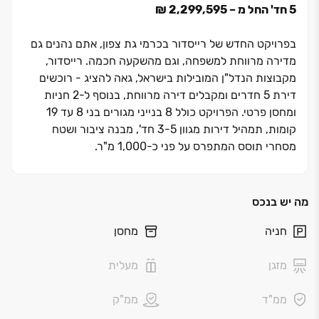
5 חד' החל מ – 2,299,595 ₪
בפרויקט החדש של רייסדור בכרמי גת צפון, אתם נהנים גם
מדירה מרווחת למשפחה, וגם מהשקעה חכמה. רייסדור,
מקבוצות הנדל"ן המובילות בישראל, גאה להציג - רוכשים
דירת ‏5 חדרים ומקבלים דירה מרווחת, בנוסף ל-2 חניות
ומחסן פרטי. הפרויקט כולל ‏8 בנייני מגורים בני ‏8 עד ‏19
קומות, תמהיל דירות מגוון ‏3-5 חד', מבנה ציבור ושטח
מסחרי תוסס המתפרס על פני כ‏-1,000 מ"ר
.
הפרויקט ממוקם בלב השכונה החדשה, הירוקה והחכמה של
כרמי גת צפון, וכולל תשתיות מודרניות, פארקים רחבים,
מוסדות חינוך, בתי כנסת ועוד. כמו כן מציע הפרויקט נגישות
מה יש בנכס
מקסימלית לתחנת רכבת קריית גת ולצירי התנועה
חניה
מחסן
המרכזיים כביש ‏6 ו‏-4
.
אל תפספסו את ההזדמנות לשדרג את איכות החיים ולהגשים
מזגן
מעלית
את החלום בפרויקט רייסדור כרמי גת צפון.
ממ"ד
ממ"ק
*הדמיה להמחשה בלבד. בכפוף לתנאי החברה. ט.ל.ח