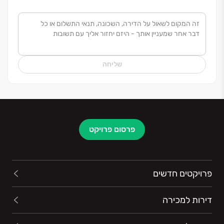
שמה של רייסדור הולך לפניה עם אלפי לקוחות מרוצים
והתעניינות שיא בפרויקטים החדשים הנבנים באזורי
הביקוש ברחבי הארץ. המקצועיות הבלתי מתפשרת,
השאפתנות, ההקפדה על איכות בסטנדרטים גבוהים, עד
לפרטים הקטנים כמו גם העמידה הבלתי מתפשרת בלוח
שליחה
הזמנים, היחס האישי והשירות הפרטני, הפכו את החברה
למודל לחיקוי בענף ייזום הנדל"ן בישראל.
פרסום פרויקט
פרויקטים חדשים
דירות למכירה