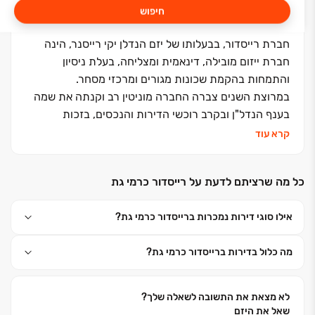
חיפוש
חברת רייסדור, בבעלותו של יזם הנדלן יקי רייסנר, הינה
חברת ייזום מובילה, דינאמית ומצליחה, בעלת ניסיון
והתמחות בהקמת שכונות מגורים ומרכזי מסחר.
במרוצת השנים צברה החברה מוניטין רב וקנתה את שמה
בענף הנדל"ן ובקרב רוכשי הדירות והנכסים, בזכות
העוצמה, החדשנות, האמינות והעובדה כי כל פרויקט של
קרא עוד
החברה הופך לסיפור הצלחה.
בשנים האחרונות הקימה החברה פרויקטים בהיקפים של
כל מה שרציתם לדעת על רייסדור כרמי גת
מאות מיליוני שקלים – שכונות מגורים הכוללות פיתוח
סביבת מגורים יוקרתית ומרכזי מסחר ומשרדים.
אילו סוגי דירות נמכרות ברייסדור כרמי גת?
רייסדור חרטה על דגלה להגשים ללקוחותיה את השאיפה
לחוויית מגורים מושלמת. הקו המנחה אותה בכל מיזמיה
מה כלול בדירות ברייסדור כרמי גת?
העתידיים כמו גם הקיימים, מתהדר במכלול יתרונות, החל
מאיתור המיקומים המאופיינים כבעלי פוטנציאל צמיחה
משמעותי, דרך סטנדרט בנייה מוקפד ועד לשירות האישי
לא מצאת את התשובה לשאלה שלך?
והמתקדם לכל לקוחותיה.
שאל את היזם