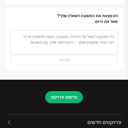
קלוד נחמיאס בעל ניסיון וידע רב שנים ומעורב באופן אישי
בהתנהלותה של החברה. קלוד עוסק בייזום, בתכנון, בליווי
תהליך הביצוע, בניהול האדמיניסטרטיבי ובעיצוב שניכר
לא מצאת את התשובה לשאלה שלך?
שאל את היזם
בכל הפרויקטים
.
הקבוצה נהנית מיציבות פיננסית ומוכרת בסטנדרט הבניה
הגבוה ביותר ואף נמנית עם החברות הבודדות בישראל
הבונות מגדלי מגורים בני למעלה מ-45 קומות
.
שליחה
קבוצת נחמיאס
נמצאת בתנופת צמיחה מתמדת בכל
חלקי הארץ ומלווה את הלקוחות משלב הייזום עד קבלת
המפתח וגם אחרי
…
פרסום פרויקט
קבוצת נחמיאס
פרויקטים חדשים
הצלחה שמתחילה בלב ונמשכת כל הדרך הביתה