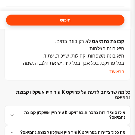
חיפוש
קבוצת נחמיאס
לא רק בונה בתים
.
היא בונה הצלחות
.
היא בונה משפחות. קהילות. שייכות. עתיד
.
בכל פרויקט, בכל אבן, בכל קיר, יש את הלב, הנשמה
ותשומת הלב לכל פרט
.
קרא עוד
כל מה שרציתם לדעת על פרויקט K עיר היין אשקלון קבוצת
נחמיאס
קבוצת נחמיאס
הינה קבוצת יזמות ובנייה פרטית בבעלות
קלוד נחמיאס, אשר הוקמה בשנת 1994.
אילו סוגי דירות נמכרות בפרויקט K עיר היין אשקלון קבוצת
נחמיאס?
הקבוצה יוזמת ומבצעת מגוון פרויקטים למגורים, מסחר,
משרדים ומלונאות
.
מה כלול בדירות בפרויקט K עיר היין אשקלון קבוצת נחמיאס?