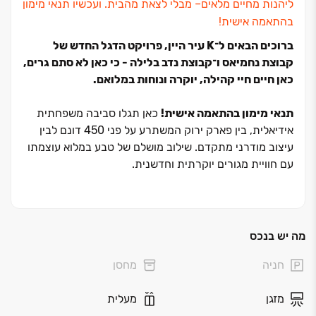
ליהנות מחיים מלאים‏– מבלי לצאת מהבית. ועכשיו תנאי מימון
בהתאמה אישית!
ברוכים הבאים ל־
K
עיר היין, פרויקט הדגל החדש של
קבוצת נחמיאס ו־קבוצת נדב בלילה -
כי כאן לא סתם גרים,
כאן חיים חיי קהילה, יוקרה ונוחות במלואם.
תנאי מימון בהתאמה אישית!
כאן תגלו סביבה משפחתית
אידיאלית, בין פארק ירוק המשתרע על פני ‏450 דונם לבין
עיצוב מודרני מתקדם. שילוב מושלם של טבע במלוא עוצמתו
עם חוויית מגורים יוקרתית וחדשנית.
הפרויקט כולל שני מגדלי מגורים בני ‏17 קומות מעל קומת
מסחר, עם ‏63 יחידות דיור בכל מגדל. מגוון הדירות רחב
ומפנק: דירות ‏3‏–‏6 חדרים, מיני-פנטהאוזים ופנטהאוז ייחודי
מה יש בנכס
בכל מגדל המשתרע על קומה שלמה וכולל בריכת שחייה
חניה
מחסן
פרטית. כל הדירות נהנות ממרפסות נוף פנורמיות אל
הפארק, השדרה המרכזית או אופק הים של אשקלון.
מזגן
מעלית