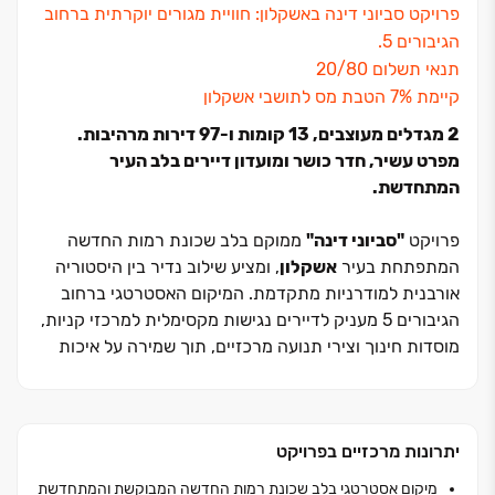
פרויקט סביוני דינה באשקלון: חוויית מגורים יוקרתית ברחוב
הגיבורים ‏5.
תנאי תשלום 20/80
‏קיימת 7% הטבת מס לתושבי אשקלון
2 מגדלים מעוצבים, ‏13 קומות ו‏-‏97 דירות מרהיבות.
מפרט עשיר, חדר כושר ומועדון דיירים בלב העיר
המתחדשת.
פרויקט
"סביוני דינה"
ממוקם בלב שכונת רמות החדשה
המתפתחת בעיר
אשקלון
, ומציע שילוב נדיר בין היסטוריה
אורבנית למודרניות מתקדמת. המיקום האסטרטגי ברחוב
הגיבורים ‏5 מעניק לדיירים נגישות מקסימלית למרכזי קניות,
מוסדות חינוך וצירי תנועה מרכזיים, תוך שמירה על איכות
חיים גבוהה בסביבה עירונית שוקקת בעלת פוטנציאל
השבחה משמעותי.
יתרונות מרכזיים בפרויקט
הפרויקט, מבית היזם
ש.ד.י מגדלי דויד בע"מ
, כולל שני
מגדלים מרשימים בני ‏13 קומות המציעים תמהיל דירות מגוון
מיקום אסטרטגי בלב שכונת רמות החדשה המבוקשת והמתחדשת