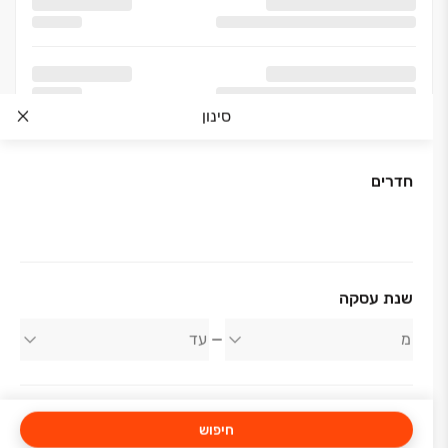
סינון
חדרים
אודות החברה
שנת עסקה
ש.ד.י מגדלי דויד בע"מ
חיפוש