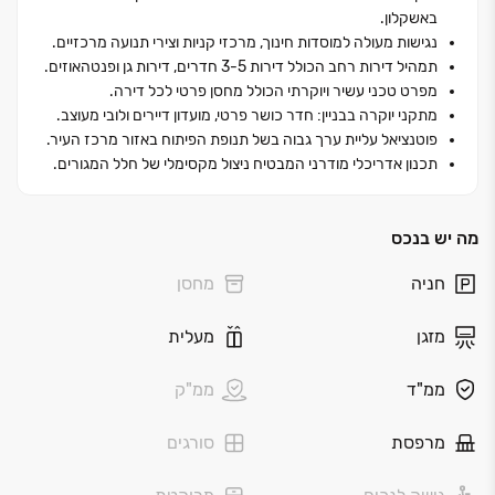
של ‏3, ‏4 ו‏-‏5 חדרים, לצד דירות גן ופנטהאוזים יוקרתיים
באשקלון.
רחבי ידיים. כל דירה נהנית מתכנון אדריכלי מוקפד ומפרט
נגישות מעולה למוסדות חינוך, מרכזי קניות וצירי תנועה מרכזיים.
טכני עשיר, כאשר דיירי המתחם נהנים מסטנדרט מגורים של
תמהיל דירות רחב הכולל דירות 3-5 חדרים, דירות גן ופנטהאוזים.
מלון יוקרה: לובי מפואר, חדר כושר מאובזר, מועדון דיירים
מפרט טכני עשיר ויוקרתי הכולל מחסן פרטי לכל דירה.
פרטי ומחסן לכל יחידת דיור.
מתקני יוקרה בבניין: חדר כושר פרטי, מועדון דיירים ולובי מעוצב.
פוטנציאל עליית ערך גבוה בשל תנופת הפיתוח באזור מרכז העיר.
תכנון אדריכלי מודרני המבטיח ניצול מקסימלי של חלל המגורים.
מה יש בנכס
חניה
מחסן
מזגן
מעלית
ממ"ד
ממ"ק
מרפסת
סורגים