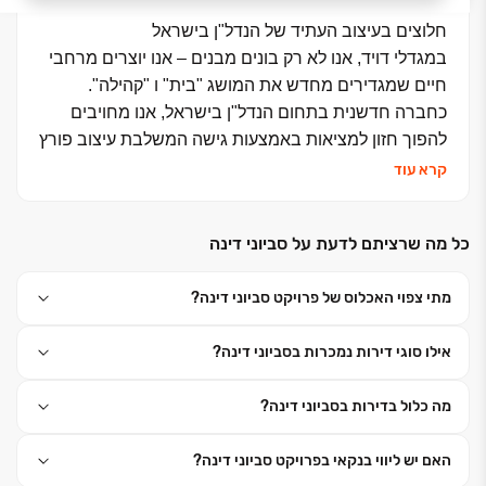
חלוצים בעיצוב העתיד של הנדל"ן בישראל
במגדלי דויד, אנו לא רק בונים מבנים – אנו יוצרים מרחבי
חיים שמגדירים מחדש את המושג "בית" ו "קהילה".
כחברה חדשנית בתחום הנדל"ן בישראל, אנו מחויבים
להפוך חזון למציאות באמצעות גישה המשלבת עיצוב פורץ
דרך, טכנולוגיה מתקדמת ותשוקה בלתי מתפשרת לאיכות.
קרא עוד
בעיקר כשמדובר בפרויקט מגורים יוקרתיים, אנו שואפים
להציב סטנדרטים חדשים בענף, תוך יצירת חוויות
כל מה שרציתם לדעת על סביוני דינה
שמשפיעות על חיי היומיום של לקוחותינו.
מתי צפוי האכלוס של פרויקט סביוני דינה?
אילו סוגי דירות נמכרות בסביוני דינה?
מה כלול בדירות בסביוני דינה?
האם יש ליווי בנקאי בפרויקט סביוני דינה?