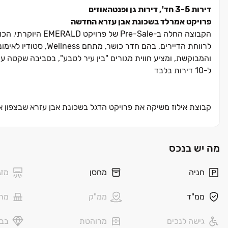
דירות 3-5 חד', דירות גן ופנטהאוזים
פרויקט אמרלד בשכונת אבן עזרא החדשה
הקבוצה החלה ב-Sale
לרווחת הדיירים, בהם 
ל‏-10 דירות בלבד
ומגוון חללים משותפים לרווחת הדיירים. הפרויקט, ממוקם לצד פאר
מה יש בנכס
אשקלון נחשבת לאחת מהערים הצומחות ביותר בארץ וידועה באיכ
לקנות דירות בעיר, בה מתחמי תעסוקה, חופי ים מרהיבים, מוסדות ח
חניה
מחסן
מזג
המבוקשות ומציעה קרבה למרכזי קניות, נגישות לצירי תנועה מרכ
בשנים הקרובות.
ממ"ד
ממ"ק
מר
גישה לנכים
מרוהטת
בבל