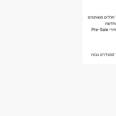
לצד שלל חללים משותפים
זרא החדשה
והמבוקשת, ומציע חווית מגורים "בין עיר לטבע", בסביבה שקטה עם מרכזים מסחריים, בתי קפה ומוסדות חינוך איכותיים. החברה תציע מחירי Pre-Sale
ות גדולות במיוחד, לצד סטנדרט גבוה
בות המבקשות
ת מהשכונות
יה איכותית