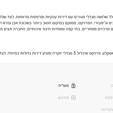
Pre- של פרויקט EMERALD היוקרתי, הכולל שלושה מגדלי מגורים עם דירות ענקיות ומרפסות מרווחות, 
חדר כושר, מתחם Wellness, סטודיו לאימונים וג'ימבורי. הפרויקט, ממוקם במיקום הטוב ביותר בשכונת אבן ע
קבוצת אילוז משיקה את פרויקט הדגל בשכונת אבן עזרא שבצפון אשקלון, פרויקט שיכלול ‏3 מגדלי יוקרה ומציע דיר
קים, שבילי אופניים ומוסדות חינוך הנמצאים במרחק הליכה.
ות החיים הגבוהה לתושביה, מה שמוביל להגירה חיובית של משפחות ר
ינוך איכותיים ומגוון אתרי פנאי ובילוי. שכונת אבן עזרא, נחשבת לאח
ן
מעלית
זיים, תחנת הרכבת החדשה ופארק ההייטק הענק, הצפוי למשוך אוכלוסי
פסת
סורגים
עדיות