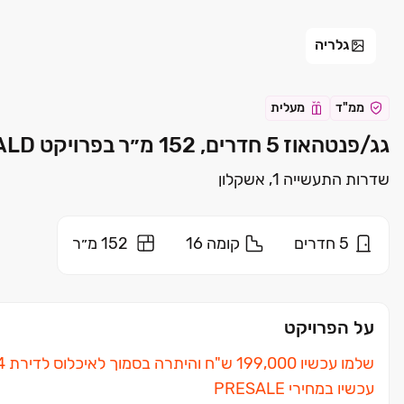
גלריה
ממ"ד
מעלית
גג/פנטהאוז 5 חדרים, 152 מ״ר בפרויקט EMERALD אמרלד אשקלון | קבוצת אילוז
שדרות התעשייה 1, אשקלון
5
חדרים
קומה
16
152 מ״ר
על הפרויקט
שלמו עכשיו ‏199,000 ש"ח והיתרה בסמוך לאיכלוס לדירת ‏4 חדרים בצפון אשקלון
עכשיו במחירי PRESALE