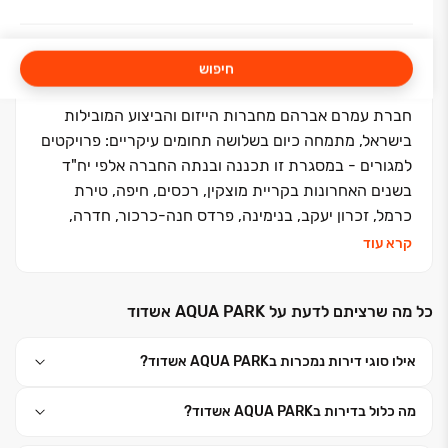
חיפוש
חברת עמרם אברהם מחברות הייזום והביצוע המובילות
בישראל, מתמחה כיום בשלושה תחומים עיקריים: פרויקטים
למגורים - במסגרת זו תכננה ובנתה החברה אלפי יח"ד
בשנים האחרונות בקריית מוצקין, רכסים, חיפה, טירת
כרמל, זכרון יעקב, בנימינה, פרדס חנה-כרכור, חדרה,
רעננה, תל אביב-יפו, ראש העין, קריית גת, גדרה, רמלה,
קרא עוד
אילת ועוד. פרויקטים עתידיים - צפת, אור עקיבא, נתניה,
חבצלת השרון, עכו מזרח, אשדוד פארק לכיש, אילת שדה
כל מה שרציתם לדעת על AQUA PARK אשדוד
תעופה ועוד. מתחמי מסחר/נכסים מניבים - בבעלות
החברה מתחמי קניות, מסחר, משרדים, בתי אבות סיעודיים
אילו סוגי דירות נמכרות בAQUA PARK אשדוד?
ומתחמי לוגיסטיקה. התחדשות עירונית - החברה שותפה
כיום במספר מיזמי התחדשות עירונית בחיפה, טירת כרמל,
מה כלול בדירות בAQUA PARK אשדוד?
זכרון יעקב, חדרה, ת״א-יפו. ראשיתה של החברה בתחילת
שנות ה- 80 , כחברה למוצרי בניין ועבודות עפר, הקיימת