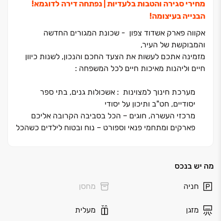
מחירי סגירה והטבות בלעדיות | נפתחה דירה לדוגמא!
הבנייה בעיצומה!
אקווה פארק אשדוד צפון - שכונת המגורים החדשה
והמבוקשת של העיר,
מזמינה אתכם לעשות את הצעד החכם והנכון, לשנות כיוון
חיים וליהנות מאיכות חיים לכל המשפחה :
מערכת חינוך למצוינות : אשכולות גנים, בתי ספר
יסודיים, חט"ב ותיכון על יסודי
מרכזי העשרה, חוגים – הכל בסביבה הקרובה אליכם
פארקים ומתחמי פנאי וספורט – נוח ובטוח לילדים כשהכל
מתחת לבית
קהילה איכותית , איכות חיים לכל המשפחה
טבע וים במרחק נגיעה – טיילת, נחל לכיש ורצועת חוף
מה יש בנכס
מדהימה
חניה
מחסן
סל הטבות בלעדי לתושבי אשדוד :
החל מ – 2,290,000
₪
מזגן
מעלית
הבנייה בעיצומה | בקרוב תיפתח הדירה לדוגמה