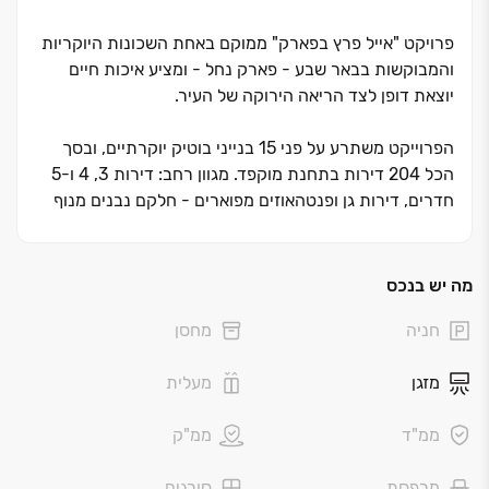
פרויקט "אייל פרץ בפארק" ממוקם באחת השכונות היוקריות
והמבוקשות בבאר שבע - פארק נחל - ומציע איכות חיים
יוצאת דופן לצד הריאה הירוקה של העיר.
הפרוייקט משתרע על פני 15 בנייני בוטיק יוקרתיים, ובסך
הכל 204 דירות בתחנת מוקפד. מגוון רחב: דירות 3, 4 ו-5
חדרים, דירות גן ופנטהאוזים מפוארים - חלקם נבנים מנוף
פתוח אל האגם.
הדירות נמסרות במפרט עשיר ואיכותי:
ריצוף פורצלן גרניט,
מה יש בנכס
תריסים חשמליים, חלונות בזיגוג כפול, מטבח איכותי והכנות
חניה
מחסן
מתקדמות – לצד מיזוג, מעלית ומרפסת.
מזגן
מעלית
מסביב - עולם שלם:
טיילת, אמפיתיאטרון, שבילי אופניים,
שטחים ירוקים נרחבים, מתקני משחק וספורטק, מבני ציבור,
ממ"ד
ממ"ק
גני ילדים ומסחר. הכל במרחק הליכה. שלב א' כבר מאוכלס
(2024), והבניה נמשכת.
מרפסת
סורגים