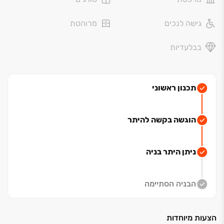
יתרונות הפרוייקט:
גישה לנכים
מרוהטת
נוף פתוח אל האגם (בדירות נבחרות)
בבלעדיות
15 בנייני בוטיק, 204 דירות
מפרט עשיר: פורצלן גרניט, תריסים חשמליים, זיגוג כפול
טיילת, אמפי, שבילי אופניים וספורטק בסביבה
בלב פארק נחל - הריה הירוקה של בר שבע
תכנון ראשוני
דירות 3, 4 ו-5 חדרים, דירות גן ופנטהאוזים
מיזוג, מעלית ומרצפת בכל דירה
שלב א' כבר מאוכלס (2024)
הוגשה בקשה להיתר
ניתן היתר בניה
הבניה הסתיימה
הצעות מיוחדות