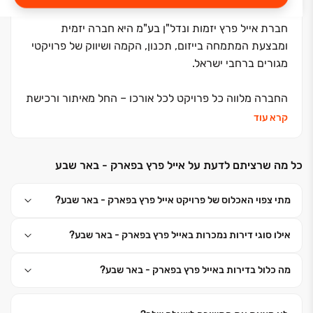
חברת אייל פרץ יזמות ונדל"ן בע"מ היא חברה יזמית
ומבצעת המתמחה בייזום, תכנון, הקמה ושיווק של פרויקטי
מגורים ברחבי ישראל.
החברה מלווה כל פרויקט לכל אורכו – החל מאיתור ורכישת
הקרקע, דרך שלבי התכנון, הפיתוח והביצוע, ועד למסירת
קרא עוד
הדירות וליווי הרוכשים בתקופת הבדק. שילוב היכולות
היזמיות והביצועיות תחת קורת גג אחת מאפשר לחברה
כל מה שרציתם לדעת על אייל פרץ בפארק - באר שבע
להקפיד על איכות, בקרה ועמידה בסטנדרטים גבוהים בכל
שלבי הפרויקט.
מתי צפוי האכלוס של פרויקט אייל פרץ בפארק - באר שבע?
בראש החברה עומד אייל פרץ, דור שני למשפחת קבלנים,
אילו סוגי דירות נמכרות באייל פרץ בפארק - באר שבע?
בעל ניסיון של למעלה מ־35 שנה בענף הבנייה והנדל"ן.
מעורבותו האישית בפרויקטים, לצד צוות מקצועי מוביל של
מה כלול בדירות באייל פרץ בפארק - באר שבע?
אדריכלים, יועצים ואנשי ביצוע, מבטיחה תכנון מוקפד,
איכות בנייה בלתי מתפשרת ושירות אישי לאורך כל הדרך.